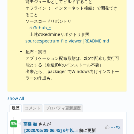
能モジュールとしてビルドすること
オフライン（非インターネット接続）で開発でき
ること
ソースコードリポジトリ
Github上
上述のRedmineリポジトリ参照
source:spectrum_file_viewer|README.md
配布・実行
アプリケーション配布形態は、zipで配布し実行可
能とする（別途JDKのインストール不要）
出来たら、jpackager でWindows向けインストー
ラーの作成も。
show All
履歴
コメント
プロパティ更新履歴
高橋 徹
さんが
高徹
#2
6年以上
前に更新