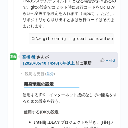
OSのシステムデフォルト）となる場合が多々あるの
で、gitの設定でコミット時に改行コードをCR+LFか
らLFへ変換する設定を入れます（input）。ただし、
リポジトリから取り出すときは改行コードはそのま
まとします。
高橋 徹
さんが
高徹
#3
6年以上
前に更新
説明
を更新 (
差分
)
開発環境の設定
使用するJDK、インターネット接続なしでの開発をす
るための設定を行う。
使用するJDKの設定
IntelliJ IDEAでプロジェクトを開き、[File]メ