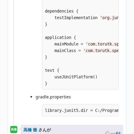
dependencies
{
testImplementation
'org.junit.pla
}
application
{
mainModule
=
'com.torutk.spectrum
mainClass
=
'com.torutk.spectrum.
}
test
{
useJUnitPlatform
()
}
gradle.properties
高橋 徹
さんが
高徹
#4