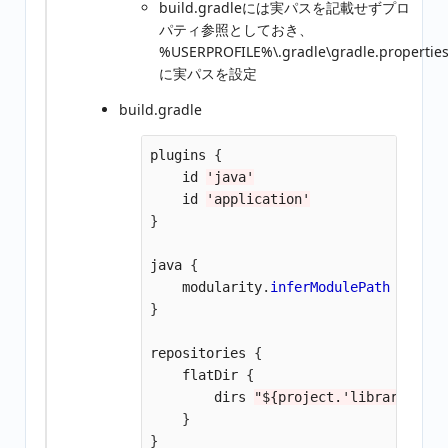
build.gradleには実パスを記載せずプロ
パティ参照としておき、
%USERPROFILE%\.gradle\gradle.propertie
に実パスを設定
build.gradle
plugins
{
id
'java'
id
'application'
}
java
{
modularity
.
inferModulePath
=
true
}
repositories
{
flatDir
{
dirs
"${project.'library.juni
}
}