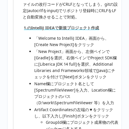
ァイルの改行コードがCRLFとなってしまう。gitの設
定(autocrlfをinput)でリポジトリ登録時にCRLFをLF
と自動変換させることで対処。
1.のIntelliJ IDEAで新規プロジェクト作成
「Welcome to IntelliJ IDEA」画面から、
[Create New Project]をクリック
「New Project」画面から、左側ペインで
[Gradle]を選択、右側ペインでProject SDK欄
に[Liberica JDK 14 full]を選択、Additional
Libraries and Frameworks領域で[Java]にチ
ェックを付けて[Next]ボタンをクリック
Name欄にプロジェクト名として
[SpectrumFileViewer]を入力、Location欄に
プロジェクトのパス
（D:\work\SpectrumFileViewer 等）を入力
Artifact Coordinatesの左端の▼をクリック
し、以下入力し[Finish]ボタンをクリック
GroupId欄にプロジェクト成果物の代表
パッケージ名とする