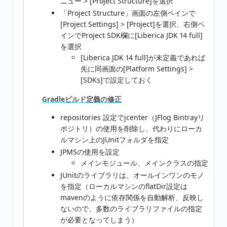
ニュー > [Project Structure]を選択
「Project Structure」画面の左側ペインで
[Project Settings] > [Project]を選択、右側ペ
インでProject SDK欄に[Liberica JDK 14 full]
を選択
[Liberica JDK 14 full]が未定義であれば
先に同画面の[Platform Settings] >
[SDKs]で設定しておく
Gradleビルド定義の修正
repositories 設定でjcenter（JFlog Bintrayリ
ポジトリ）の使用を削除し、代わりにローカ
ルマシン上のJUnitフォルダを指定
JPMSの使用を設定
メインモジュール、メインクラスの指定
JUnitのライブラリは、オールインワンのモノ
を指定（ローカルマシンのflatDir設定は
mavenのように依存関係を自動解析、反映し
ないので、多数のライブラリファイルの指定
が必要となってしまう）