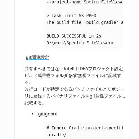
--project-name SpetrumFileViewer --pa
> Task :init SKIPPED

The build file 'build.gradle' already
BUILD SUCCESSFUL in 2s

git関連設定
共有すべきではないIntelliJ IDEAプロジェクト設定、
ビルド成果物フォルダをgit無視ファイルに記載す
る。
改行コードが特定であるバッチファイルとリポジト
リに登録するバイナリファイルをgit属性ファイルに
記載する。
.gitignore
# Ignore Gradle project-specific cach
.gradle/
