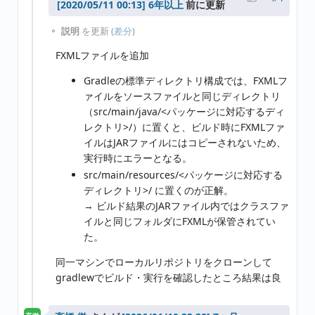
6年以上
前に更新
説明
を更新 (
差分
)
FXMLファイルを追加
Gradleの標準ディレクトリ構成では、FXMLフ
ァイルをソースファイルと同じディレクトリ
（src/main/java/<パッケージに対応するディ
レクトリ>/）に置くと、ビルド時にFXMLファ
イルはJARファイルにはコピーされないため、
実行時にエラーとなる。
src/main/resources/<パッケージに対応する
ディレクトリ>/ に置くのが正解。
→ ビルド結果のJARファイル内ではクラスファ
イルと同じフォルダにFXMLが保管されてい
た。
同一マシンでローカルリポジトリをクローンして
gradlewでビルド・実行を確認したところ結果は良