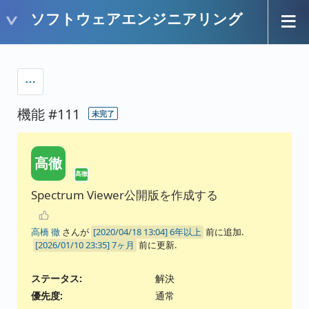
ソフトウェアエンジニアリング
機能 #111
未完了
高徹
高徹
Spectrum Viewer公開版を作成する
高橋 徹
さんが
6年以上
前に追加.
7ヶ月
前に更新.
ステータス:
解決
優先度:
通常