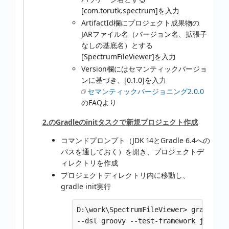
[com.torutk.spectrum]を入力
ArtifactId欄にプロジェクト成果物の
JARファイル名（バージョン名、拡張子
なしの基底名）とする
[SpectrumFileViewer]を入力
Version欄にはセマンティックバージョ
ンに基づき、[0.1.0]を入力
セマンティックバージョニング2.0.0
のFAQより
2.のGradleのinitタスクで新規プロジェクト作成
コマンドプロンプト（JDK 14とGradle 6.4への
パスを通しておく）を開き、プロジェクトデ
ィレクトリを作成
プロジェクトディレクトリ内に移動し、
gradle init実行
D:\work\SpectrumFileViewer> gradle in
--dsl groovy --test-framework junit-ju