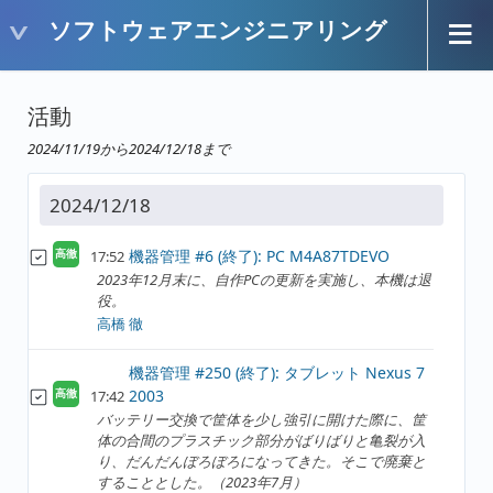
ソフトウェアエンジニアリング
活動
2024/11/19から2024/12/18まで
2024/12/18
機器管理 #6 (終了): PC M4A87TDEVO
17:52
高徹
2023年12月末に、自作PCの更新を実施し、本機は退
役。
高橋 徹
機器管理 #250 (終了): タブレット Nexus 7
2003
17:42
高徹
バッテリー交換で筐体を少し強引に開けた際に、筐
体の合間のプラスチック部分がばりばりと亀裂が入
り、だんだんぼろぼろになってきた。そこで廃棄と
することとした。（2023年7月）