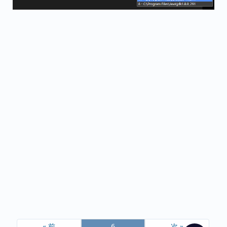
« 前
6
次 »