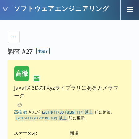
ソフトウェアエンジニアリング
調査 #27
未完了
高徹
高徹
JavaFX 3DのFXyzライブラリにあるカメラワ
ーク
高橋 徹
さんが
11年以上
前に追加.
10年以上
前に更新.
ステータス:
新規