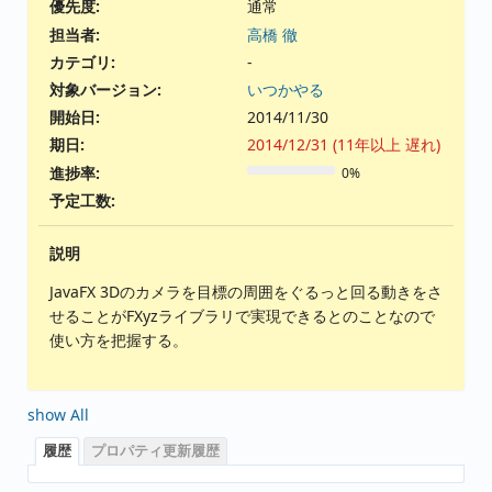
優先度:
通常
担当者:
高橋 徹
カテゴリ:
-
対象バージョン:
いつかやる
開始日:
2014/11/30
期日:
2014/12/31 (11年以上 遅れ)
進捗率:
0%
予定工数:
説明
JavaFX 3Dのカメラを目標の周囲をぐるっと回る動きをさ
せることがFXyzライブラリで実現できるとのことなので
使い方を把握する。
show All
履歴
プロパティ更新履歴