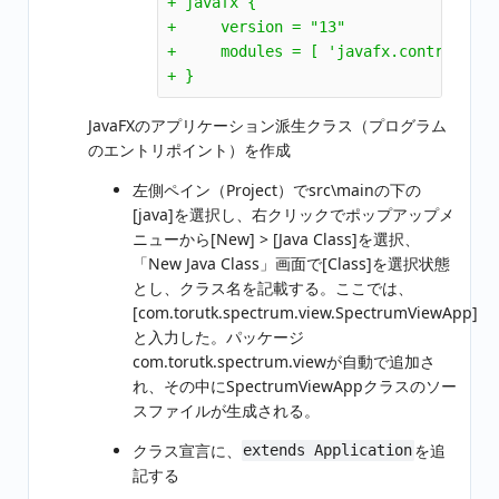
+ javafx {

+     version = "13" 

+     modules = [ 'javafx.controls', 
JavaFXのアプリケーション派生クラス（プログラム
のエントリポイント）を作成
左側ペイン（Project）でsrc\mainの下の
[java]を選択し、右クリックでポップアップメ
ニューから[New] > [Java Class]を選択、
「New Java Class」画面で[Class]を選択状態
とし、クラス名を記載する。ここでは、
[com.torutk.spectrum.view.SpectrumViewApp]
と入力した。パッケージ
com.torutk.spectrum.viewが自動で追加さ
れ、その中にSpectrumViewAppクラスのソー
スファイルが生成される。
クラス宣言に、
を追
extends Application
記する