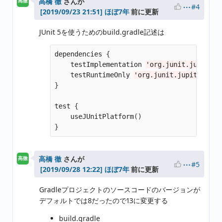
高橋 徹
さんが
高徹
#4
ほぼ7年
前に更新
JUnit 5を使うためのbuild.gradle記述は
dependencies
{
testImplementation
'org.junit.jupiter:
testRuntimeOnly
'org.junit.jupiter:jun
}
test
{
useJUnitPlatform
()
}
高橋 徹
さんが
高徹
#5
ほぼ7年
前に更新
Gradleプロジェクトのソースコードのバージョンが
デフォルトでは8だったので13に変更する
build.gradle