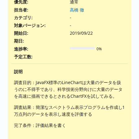
優先度:
通常
担当者:
高橋 徹
カテゴリ:
-
対象バージョン:
-
開始日:
2019/09/22
期日:
進捗率:
0%
予定工数:
説明
調査目的：JavaFX標準のLineChartは大量のデータを扱
うのに不得手であり、科学技術分野向けに大量のデータ
を高速に描画できるとされるChartFXを試してみる。
調査結果：簡潔なスペクトラム表示プログラムを作成し1
万点列のデータを表示し速度を評価する
完了条件：評価結果を書く