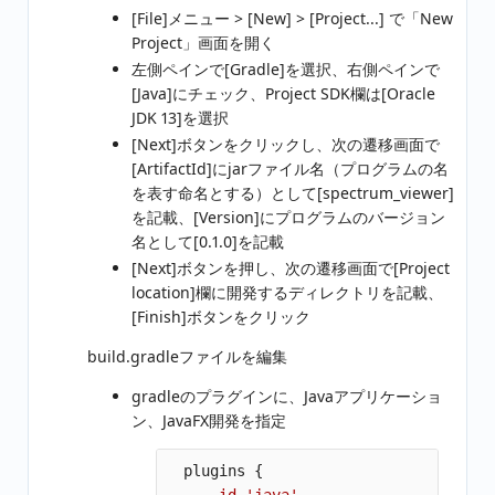
[File]メニュー > [New] > [Project...] で「New
Project」画面を開く
左側ペインで[Gradle]を選択、右側ペインで
[Java]にチェック、Project SDK欄は[Oracle
JDK 13]を選択
[Next]ボタンをクリックし、次の遷移画面で
[ArtifactId]にjarファイル名（プログラムの名
を表す命名とする）として[spectrum_viewer]
を記載、[Version]にプログラムのバージョン
名として[0.1.0]を記載
[Next]ボタンを押し、次の遷移画面で[Project
location]欄に開発するディレクトリを記載、
[Finish]ボタンをクリック
build.gradleファイルを編集
gradleのプラグインに、Javaアプリケーショ
ン、JavaFX開発を指定