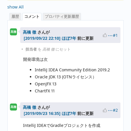
show All
履歴
コメント
プロパティ更新履歴
高橋 徹
さんが
高徹
#1
ほぼ7年
前に更新
担当者
を
高橋 徹
にセット
開発環境は次
IntelliJ IDEA Community Edition 2019.2
Oracle JDK 13 (OTNライセンス）
OpenJFX 13
ChartFX 11
高橋 徹
さんが
高徹
#2
ほぼ7年
前に更新
IntelliJ IDEAでGradleプロジェクトを作成