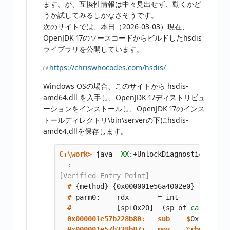
ます。が、互換性情報は中々見出せず、動くかど
うか試してみるしかなさそうです。
次のサイトでは、本日（2026-03-03）現在、
OpenJDK 17のソースコードからビルドしたhsdis
ライブラリを公開しています。
https://chriswhocodes.com/hsdis/
Windows OSの場合、このサイトから hsdis-
amd64.dll を入手し、OpenJDK 17ディストリビュ
ーションをインストールし、OpenJDK 17のインス
トールディレクトリ\bin\serverの下にhsdis-
amd64.dllを保存します。
C:\work>
java 
-XX
:+UnlockDiagnosticVMOpti
  :

  #
{
method
}
{
0x000001e56a4002e0
}
'calc'
  #
parm0:    rdx       
=
  #
[
sp+0x20]  
(
sp of 
caller
)
  0x000001e57b228b80:   sub    $
  0x000001e57b228b87:   mov    %rbp,0x10(