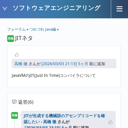
ソフトウェアエンジニアリング
フォーラム
»
つれづれ Java編
»
JITネタ
高徹
高橋 徹
さんが
5ヶ月
前に追加
JavaVMのJIT(Just In Time)コンパイラについて
返答
(6)
JITが生成する機械語のアセンブリコードを確
高徹
認したい
-
高橋 徹
さんが
5ヶ月
前に追加