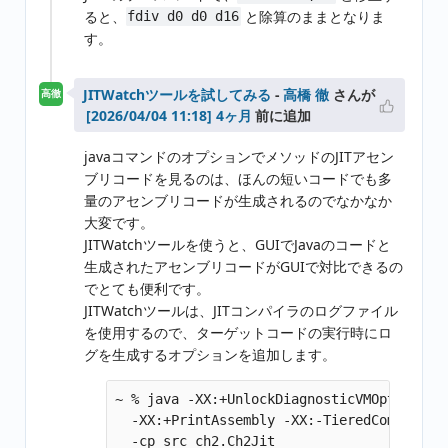
ると、
と除算のままとなりま
fdiv d0 d0 d16
す。
JITWatchツールを試してみる
-
高橋 徹
さんが
高徹
4ヶ月
前に追加
javaコマンドのオプションでメソッドのJITアセン
ブリコードを見るのは、ほんの短いコードでも多
量のアセンブリコードが生成されるのでなかなか
大変です。
JITWatchツールを使うと、GUIでJavaのコードと
生成されたアセンブリコードがGUIで対比できるの
でとても便利です。
JITWatchツールは、JITコンパイラのログファイル
を使用するので、ターゲットコードの実行時にロ
グを生成するオプションを追加します。
~ % java -XX:+UnlockDiagnosticVMOptions -X
  -XX:+PrintAssembly -XX:-TieredCompilatio