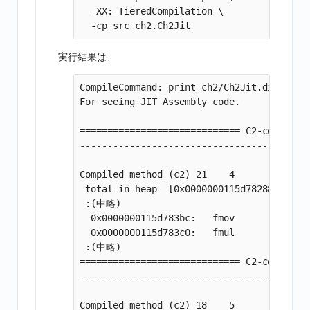
  -XX:-TieredCompilation \

実行結果は、
CompileCommand: print ch2/Ch2Jit.div bool 
For seeing JIT Assembly code.

============================= C2-compiled 
----------------------------------- Assemb
Compiled method (c2) 21    4             c
 total in heap  [0x0000000115d78288,0x0000
 :(中略)

  0x0000000115d783bc:   fmov        d16, #
  0x0000000115d783c0:   fmul        d0, d0
 :(中略)

============================= C2-compiled 
----------------------------------- Assemb
Compiled method (c2) 18    5             c