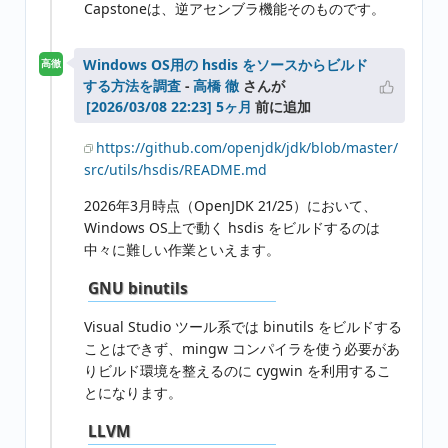
Capstoneは、逆アセンブラ機能そのものです。
Windows OS用の hsdis をソースからビルド
高徹
する方法を調査
-
高橋 徹
さんが
5ヶ月
前に追加
https://github.com/openjdk/jdk/blob/master/
src/utils/hsdis/README.md
2026年3月時点（OpenJDK 21/25）において、
Windows OS上で動く hsdis をビルドするのは
中々に難しい作業といえます。
GNU binutils
Visual Studio ツール系では binutils をビルドする
ことはできず、mingw コンパイラを使う必要があ
りビルド環境を整えるのに cygwin を利用するこ
とになります。
LLVM