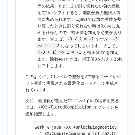
等の結果、ただし2で割り切れない負の整数
を右1bitシフトすると、端数が負の無限大方
向に丸められます。C/Javaでは負の整数を割
り算したときに割り切れない時は0方向に丸
める仕様なので、補正値を加える必要があり
ます。例えば、
ですが、
-3 / 2 = -1
-3 
になってしまいます。そこで、
>> 1 = -2
と補正値の1を加え
(-3 + 1) >> 1 = -1
ます。除数4のときは、補正値3を加えて2bit
シフトします。
このように、C1レベルで整数を2で割るコードがシ
フト演算で実現される最適化コードとして生成さ
れています。
次に、最適化が進んだC2コンパイルの結果を見る
には、
オプションを
-XX:-TieredCompilation
追加指定します。
work % java -XX:+UnlockDiagnosticVMOptions
  "-XX:CompileCommand=print,ch2.Ch2Jit::*"