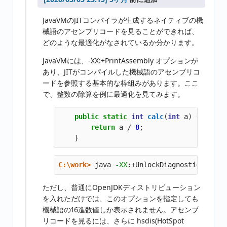
JavaVMのJITコンパイラが生成するネイティブの機
械語のアセンブリコードを見ることができれば、
どのような最適化がなされているか分かります。
JavaVMには、-XX:+PrintAssembly オプションが
あり、JITがコンパイルした機械語のアセンブリコ
ードを参照する基本的な枠組みがあります。ここ
で、整数の除算を例に最適化を見てみます。
public
static
int
calc
(
int
a
)
{
return
a
/
8
;
}
C:\work>
java 
-XX
:+UnlockDiagnosticVMOpti
ただし、普通にOpenJDKディストリビューション
を入れただけでは、このオプションを指定しても
機械語の16進数値しか表示されません。アセンブ
リコードを見るには、さらに hsdis(HotSpot