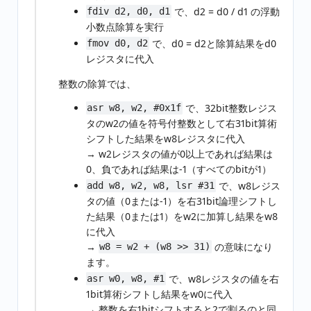
で、d2 = d0 / d1 の浮動
fdiv d2, d0, d1
小数点除算を実行
で、d0 = d2と除算結果をd0
fmov d0, d2
レジスタに代入
整数の除算では、
で、32bit整数レジス
asr w8, w2, #0x1f
タのw2の値を符号付整数として右31bit算術
シフトした結果をw8レジスタに代入
→ w2レジスタの値が0以上であれば結果は
0、負であれば結果は-1（すべてのbitが1）
で、w8レジス
add w8, w2, w8, lsr #31
タの値（0または-1）を右31bit論理シフトし
た結果（0または1）をw2に加算し結果をw8
に代入
→
の意味になり
w8 = w2 + (w8 >> 31)
ます。
で、w8レジスタの値を右
asr w0, w8, #1
1bit算術シフトし結果をw0に代入
→ 整数を右1bitシフトすると2で割るのと同