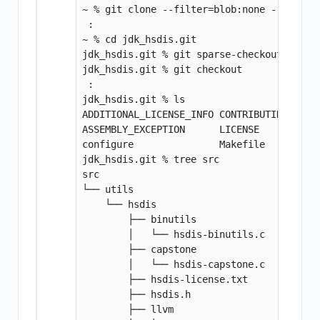
~ % git clone --filter=blob:none --no-chec
 :

~ % cd jdk_hsdis.git

jdk_hsdis.git % git sparse-checkout set sr
jdk_hsdis.git % git checkout

 :

jdk_hsdis.git % ls

ADDITIONAL_LICENSE_INFO CONTRIBUTING.md   
ASSEMBLY_EXCEPTION      LICENSE           
configure               Makefile          
jdk_hsdis.git % tree src      

src

└── utils

    └── hsdis

        ├── binutils

        │   └── hsdis-binutils.c

        ├── capstone

        │   └── hsdis-capstone.c

        ├── hsdis-license.txt

        ├── hsdis.h

        ├── llvm
