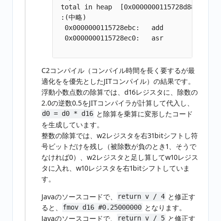
 total in heap  [0x0000000115728d88,0x0000
 :(中略)

  0x0000000115728ebc:   add        w10, w2
  0x0000000115728ec0:   asr        w0, w10
C2コンパイル（コンパイル時間を長く要するが最
適化をを優先としたJITコンパイル）の結果です。
浮動小数点数の除算では、d16レジスタに、除数の
2.0の逆数0.5をJITコンパイラが計算して代入し、
と除算を乗算に変形したコード
d0 = d0 * d16
を生成しています。
整数の除算では、w2レジスタを右31bitシフトし符
号ビットだけを残し（被除数が負のとき1、そうで
なければ0）、w2レジスタと足し算してw10レジス
タに入れ、w10レジスタを右1bitシフトしていま
す。
Javaのソースコードで、
と修正す
return v / 4
ると、
となります。
fmov d16 #0.25000000
Javaのソースコードで、
と修正す
return v / 5