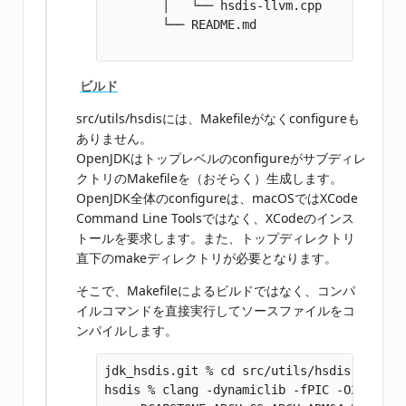
        │   └── hsdis-llvm.cpp

        └── README.md

ビルド
src/utils/hsdisには、Makefileがなくconfigureも
ありません。
OpenJDKはトップレベルのconfigureがサブディレ
クトリのMakefileを（おそらく）生成します。
OpenJDK全体のconfigureは、macOSではXCode
Command Line Toolsではなく、XCodeのインス
トールを要求します。また、トップディレクトリ
直下のmakeディレクトリが必要となります。
そこで、Makefileによるビルドではなく、コンパ
イルコマンドを直接実行してソースファイルをコ
ンパイルします。
jdk_hsdis.git % cd src/utils/hsdis

hsdis % clang -dynamiclib -fPIC -O2 \
