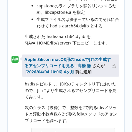
capstoneのライブラリを静的リンクするた
め、libcapstone.a を指定
生成ファイル名は決まっているのでそれに合
わせて hsdis-aarch64.dylib とする
生成された hsdis-aarch64.dylib を、
$JAVA_HOME/lib/server/ 下にコピーします。
Apple Silicon macOS用のhsdisでJITの生成す
高徹
るアセンブリコードを見る
-
高橋 徹
さんが
4ヶ月
前に追加
hsdisをビルドし、JDKのディレクトリ下においた
ので、JITにより生成されるアセンブリコードを見
てみます。
次のクラス（抜粋）で、整数を2で割るidivメソッ
ドと浮動小数点数を2で割るfdivメソッドのアセン
ブリコードを調べます。