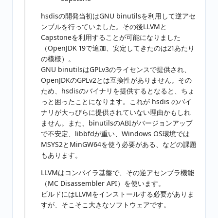
hsdisの開発当初はGNU binutilsを利用して逆アセ
ンブルを行っていました。その後LLVMと
Capstoneを利用することが可能になりました
（OpenJDK 19で追加、安定してきたのは21あたり
の模様）。
GNU binutilsはGPLv3のライセンスで提供され、
OpenJDKのGPLv2とは互換性がありません。その
ため、hsdisのバイナリを提供するとなると、ちょ
っと困ったことになります。これが hsdis のバイ
ナリが大っぴらに提供されていない理由かもしれ
ません。また、binutilsのABIがバージョンアップ
で不安定、libbfdが重い、Windows OS環境では
MSYS2とMinGW64を使う必要がある、などの課題
もあります。
LLVMはコンパイラ基盤で、その逆アセンブラ機能
（MC Disassembler API）を使います。
ビルドにはLLVMをインストールする必要がありま
すが、そこそこ大きなソフトウェアです。