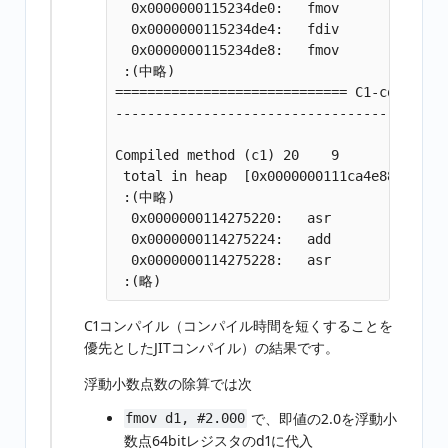
  0x0000000115234de0:   fmov        d1, #2
  0x0000000115234de4:   fdiv        d2, d0
  0x0000000115234de8:   fmov        d0, d2
 :(中略)

============================= C1-compiled 
----------------------------------- Assemb
Compiled method (c1) 20    9       2      
 total in heap  [0x0000000111ca4e88,0x0000
 :(中略)

  0x0000000114275220:   asr        w8, w2,
  0x0000000114275224:   add        w8, w2,
  0x0000000114275228:   asr        w0, w8,
C1コンパイル（コンパイル時間を短くすることを
優先としたJITコンパイル）の結果です。
浮動小数点数の除算では次
で、即値の2.0を浮動小
fmov d1, #2.000
数点64bitレジスタのd1に代入