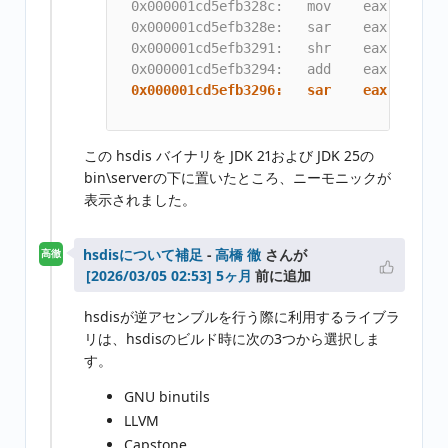
  0x000001cd5efb328c:   mov    eax,edx

  0x000001cd5efb328e:   sar    eax,0x1f

  0x000001cd5efb3291:   shr    eax,0x1d

  0x000001cd5efb3296:   sar    eax,0x3   
                                         
この hsdis バイナリを JDK 21および JDK 25の
bin\serverの下に置いたところ、ニーモニックが
表示されました。
hsdisについて補足
-
高橋 徹
さんが
高徹
5ヶ月
前に追加
hsdisが逆アセンブルを行う際に利用するライブラ
リは、hsdisのビルド時に次の3つから選択しま
す。
GNU binutils
LLVM
Capstone