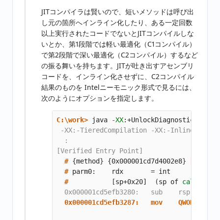
JITコンパイラは賢いので、短いメソッドは呼び出
し元の箇所へインライン化したり、ある一定回数
以上実行されたコードでないとJITコンパイルしな
いとか、第1段階では軽い最適化（C1コンパイル）
で第2段階で深い最適化（C2コンパイル）するなど
の振る舞いを持ちます。JITが吐き出すアセンブリ
コードを、インライン化させずに、C2コンパイル
結果のものを Intelニーモニック形式で見るには、
次のようにオプションを指定します。
C:\work>
java 
-XX
:+UnlockDiagnosticVMOpti
 -XX:-TieredCompilation -XX:-Inline MulDiv
  :

  #
{
method
}
{
0x000001cd7d4002e8
}
'calc'
  #
parm0:    rdx       
=
  #
[
sp+0x20]  
(
sp of 
caller
)
  0x000001cd5efb3287:   mov    QWORD PTR 
                                         