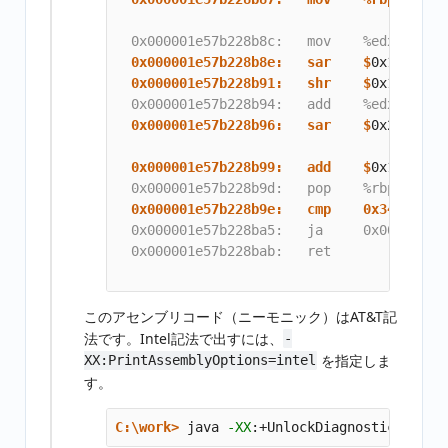
                                         
  0x000001e57b228b8e:   sar    $
  0x000001e57b228b91:   shr    $
  0x000001e57b228b96:   sar    $
0x2,%eax 
                                         
  0x000001e57b228b99:   add    $
  0x000001e57b228b9e:   cmp    0x348(%r15
  0x000001e57b228ba5:   ja     0x000001e57
  0x000001e57b228bab:   ret    

このアセンブリコード（ニーモニック）はAT&T記
法です。Intel記法で出すには、
-
を指定しま
XX:PrintAssemblyOptions=intel
す。
C:\work>
java 
-XX
:+UnlockDiagnosticVMOpti