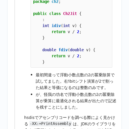
package
ch2
;
public
class
Ch2Jit
{
:
int
idiv
(
int
v
)
{
return
v
/
2
;
}
double
fdiv
(
double
v
)
{
return
v
/
2
;
}
最初間違って浮動小数点数の2の冪乗除算で
試してました。右1bitシフト演算が2で割っ
た結果と等価になるのは整数のみです。
が、怪我の功名で浮動小数点数の2の冪乗除
算が乗算に最適化される結果が出たので記述
を残すことにしました。
hsdisでアセンブリコードを調べる際によく見かけ
る
は、JDKのライブラリを
-XX:+PrintAssembly