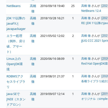
NetBeans
高橋
2016/09/18 19:40
25
高橋 徹
さんが
NetBeans 12.4
徹
JDK 11以降の
高橋
2018/10/28 16:21
1
高橋 徹
さんが
RE: JDK 11以降のJav
JavaFXと
徹
javapackager
エラー処理
高橋
2021/05/02 12:02
2
高橋 徹
さんが
JJUG CCC 202
（例外、戻り
徹
値、アサー
ト）
Linux上の
高橋
2020/06/16 08:09
1
高橋 徹
さんが
Red Hat OpenJDK
OpenJDK環
徹
境
RDBMSアク
高橋
2019/08/31 21:37
1
高橋 徹
さんが
各種ライブラリ紹介
セスライブラ
徹
リ
Java SEで
高橋
2019/09/07 12:14
1
高橋 徹
さんが
オリジナル（simple-j
JNDI（スタン
徹
ドアロン）