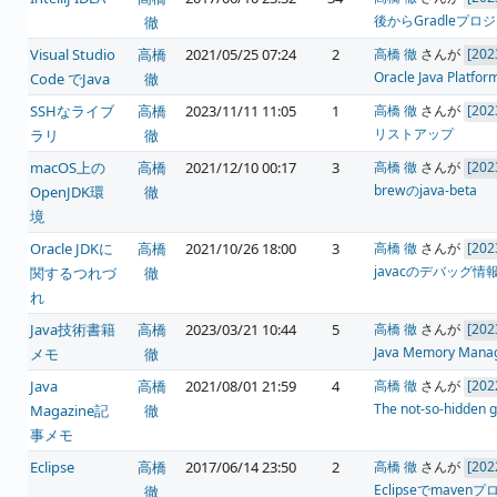
後からGradleプ
徹
Visual Studio
高橋
2021/05/25 07:24
2
高橋 徹
さんが
Oracle Java Platfor
Code でJava
徹
SSHなライブ
高橋
2023/11/11 11:05
1
高橋 徹
さんが
リストアップ
ラリ
徹
macOS上の
高橋
2021/12/10 00:17
3
高橋 徹
さんが
brewのjava-beta
OpenJDK環
徹
境
Oracle JDKに
高橋
2021/10/26 18:00
3
高橋 徹
さんが
javacのデバッグ情
関するつれづ
徹
れ
Java技術書籍
高橋
2023/03/21 10:44
5
高橋 徹
さんが
Java Memory Mana
メモ
徹
Java
高橋
2021/08/01 21:59
4
高橋 徹
さんが
The not-so-hidden g
Magazine記
徹
事メモ
Eclipse
高橋
2017/06/14 23:50
2
高橋 徹
さんが
Eclipseでmaven
徹