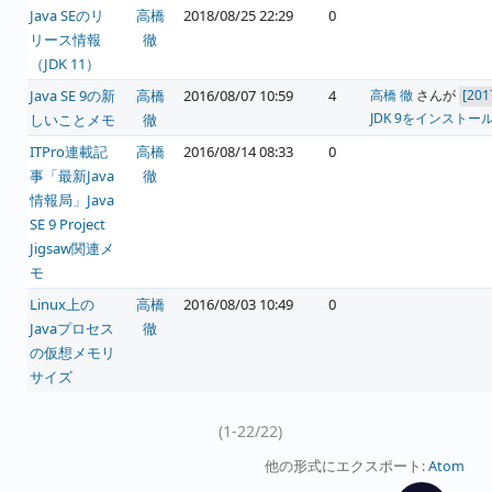
Java SEのリ
高橋
2018/08/25 22:29
0
リース情報
徹
（JDK 11）
Java SE 9の新
高橋
2016/08/07 10:59
4
高橋 徹
さんが
JDK 9をインスト
しいことメモ
徹
ITPro連載記
高橋
2016/08/14 08:33
0
事「最新Java
徹
情報局」Java
SE 9 Project
Jigsaw関連メ
モ
Linux上の
高橋
2016/08/03 10:49
0
Javaプロセス
徹
の仮想メモリ
サイズ
(1-22/22)
他の形式にエクスポート:
Atom