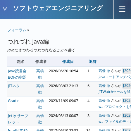
ソフトウェアエンジニアリング
フォーラム
»
つれづれ Java編
Javaにまつわるつれづれなることを書く
題名
作成者
作成日
返答
Java読書会
高橋
2026/06/20 10:54
1
高橋 徹
さんが
Javaコードアンチパ
BOFの宿題
徹
JITネタ
高橋
2026/03/03 21:13
6
高橋 徹
さんが
JITWatchツールを
徹
Gradle
高橋
2023/11/09 09:07
4
高橋 徹
さんが
warプロジェクトを
徹
Jetty サーブ
高橋
2024/03/13 00:07
3
高橋 徹
さんが
warファイルのディレク
レット
徹
IntelliJ IDEA
高橋
2017/06/10 23:32
34
高橋 徹
さんが