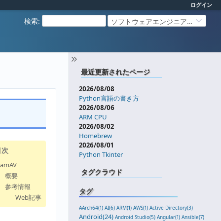
ログイン
検索
:
ソフトウェアエンジニアリング
最近更新されたページ
2026/08/08
Python言語の書き方
2026/08/06
ARM CPU
2026/08/02
Homebrew
2026/08/01
目次
Python Tkinter
lamAV
タグクラウド
概要
参考情報
タグ
Web記事
AArch64(1)
AI(6)
ARM(1)
AWS(1)
Active Directory(3)
Android(24)
Android Studio(5)
Angular(1)
Ansible(7)