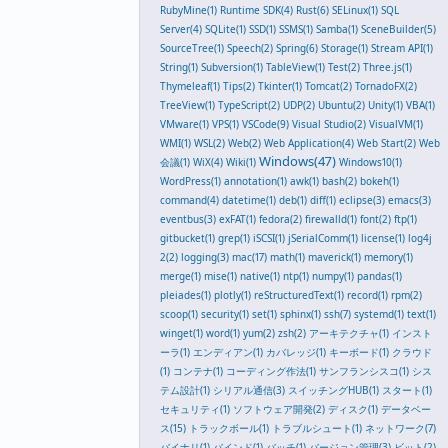
RubyMine(1)
Runtime SDK(4)
Rust(6)
SELinux(1)
SQL
Server(4)
SQLite(1)
SSD(1)
SSMS(1)
Samba(1)
SceneBuilder(5)
SourceTree(1)
Speech(2)
Spring(6)
Storage(1)
Stream API(1)
String(1)
Subversion(1)
TableView(1)
Test(2)
Three.js(1)
Thymeleaf(1)
Tips(2)
Tkinter(1)
Tomcat(2)
TornadoFX(2)
TreeView(1)
TypeScript(2)
UDP(2)
Ubuntu(2)
Unity(1)
VBA(1)
VMware(1)
VPS(1)
VSCode(9)
Visual Studio(2)
VisualVM(1)
WMI(1)
WSL(2)
Web(2)
Web Application(4)
Web Start(2)
Web
Windows(47)
会議(1)
WiX(4)
Wiki(1)
Windows10(1)
WordPress(1)
annotation(1)
awk(1)
bash(2)
bokeh(1)
command(4)
datetime(1)
deb(1)
diff(1)
eclipse(3)
emacs(3)
eventbus(3)
exFAT(1)
fedora(2)
firewalld(1)
font(2)
ftp(1)
gitbucket(1)
grep(1)
iSCSI(1)
jSerialComm(1)
license(1)
log4j
2(2)
logging(3)
mac(17)
math(1)
maverick(1)
memory(1)
merge(1)
mise(1)
native(1)
ntp(1)
numpy(1)
pandas(1)
pleiades(1)
plotly(1)
reStructuredText(1)
record(1)
rpm(2)
scoop(1)
security(1)
set(1)
sphinx(1)
ssh(7)
systemd(1)
text(1)
winget(1)
word(1)
yum(2)
zsh(2)
アーキテクチャ(1)
インスト
ーラ(1)
エンディアン(1)
カバレッジ(1)
キーボード(1)
クラウド
(1)
コンテナ(1)
コーディング作法(1)
サンフランシスコ(1)
シス
テム設計(1)
シリアル通信(3)
スイッチングHUB(1)
スタート(1)
セキュリティ(1)
ソフトウェア開発(2)
ディスク(1)
データベー
ス(15)
トラックボール(1)
トラブルシュート(1)
ネットワーク(7)
バイナリ(1)
バインド(1)
バッチ(1)
バージョン管理(3)
ビット(2)