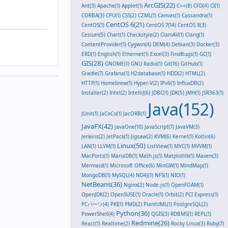
ArcGIS(22)
Ant(3)
Apache(1)
Applet(1)
C++(8)
CFD(4)
CI(1)
CORBA(3)
CPU(1)
CSS(2)
CZML(1)
Canvas(1)
Cassandra(1)
CentOS 6(21)
CentOS(1)
CentOS 7(14)
CentOS 8(3)
Cesium(5)
Chart(1)
Checkstyle(2)
ClamAV(1)
Clang(1)
ContentProvider(1)
Cygwin(4)
DEM(4)
Debian(3)
Docker(3)
ERD(1)
English(1)
Ethernet(1)
Excel(3)
FindBugs(1)
GC(1)
GIS(28)
GNOME(1)
GNU Radio(1)
Git(16)
GitHub(1)
Gradle(7)
Grafana(1)
H2database(1)
HDD(2)
HTML(2)
HTTP(1)
Homebrew(1)
Hyper-V(2)
IPv6(1)
InfluxDB(2)
Installer(2)
Intel(2)
IntelliJ(6)
JDBC(1)
JDK(5)
JMH(1)
JSR363(1)
Java(152)
JUnit(1)
JaCoCo(1)
JacORB(1)
JavaFX(42)
JavaOne(10)
JavaScript(7)
JavaVM(3)
Jenkins(2)
JetPack(1)
Jigsaw(2)
KVM(6)
Kernel(1)
Kotlin(6)
Linux(50)
LAN(1)
LLVM(1)
ListView(1)
MVC(1)
MVVM(1)
MacPorts(1)
MariaDB(1)
Math.js(1)
Matplotlib(1)
Maven(3)
Mermaid(1)
Microsoft Office(6)
MinGW(1)
MindMap(1)
MongoDB(1)
MySQL(4)
ND4J(1)
NFS(1)
NIO(1)
NetBeans(36)
Nginx(2)
Node.js(1)
OpenFOAM(1)
OpenJDK(2)
OpenSUSE(1)
Oracle(1)
Orbit(2)
PCI Express(1)
PCパーツ(4)
PKI(1)
PMD(2)
PlantUML(1)
PostgreSQL(2)
Python(36)
PowerShell(4)
QGIS(3)
RDBMS(1)
REPL(1)
Redmine(26)
React(1)
Realtime(2)
Rocky Linux(3)
Ruby(7)