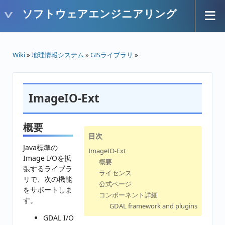
ソフトウェアエンジニアリング
Wiki
»
地理情報システム
»
GISライブラリ
»
ImageIO-Ext
概要
目次
Java標準の
ImageIO-Ext
Image I/Oを拡
概要
張するライブラ
ライセンス
リで、次の機能
公式ページ
をサポートしま
コンポーネント詳細
す。
GDAL framework and plugins
GDAL I/O