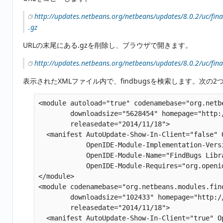
http://updates.netbeans.org/netbeans/updates/8.0.2/uc/final
.gz
URLの末尾にある.gzを削除し、ブラウザで開きます。
http://updates.netbeans.org/netbeans/updates/8.0.2/uc/final
表示されたXMLファイル内で、findbugsを検索します。次の
<module autoload="true" codenamebase="org.netb
        downloadsize="5628454" homepage="http:
        releasedate="2014/11/18">

  <manifest AutoUpdate-Show-In-Client="false" 
            OpenIDE-Module-Implementation-Vers
            OpenIDE-Module-Name="FindBugs Libr
            OpenIDE-Module-Requires="org.openi
</module>

<module codenamebase="org.netbeans.modules.fin
        downloadsize="102433" homepage="http:/
        releasedate="2014/11/18">

  <manifest AutoUpdate-Show-In-Client="true" O