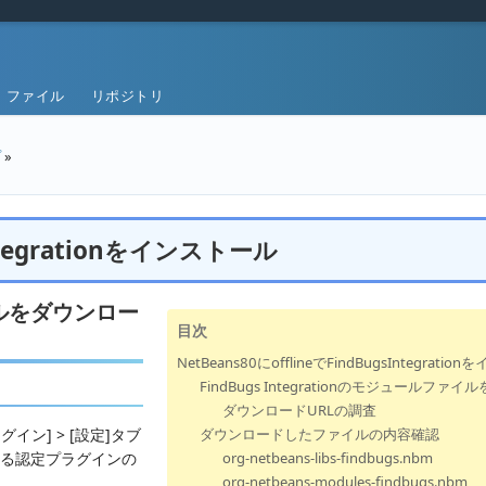
ファイル
リポジトリ
プ
»
Integrationをインストール
ァイルをダウンロー
目次
NetBeans80にofflineでFindBugsIntegrati
FindBugs Integrationのモジュールファ
ダウンロードURLの調査
ラグイン] > [設定]タブ
ダウンロードしたファイルの内容確認
れる認定プラグインの
org-netbeans-libs-findbugs.nbm
org-netbeans-modules-findbugs.nbm