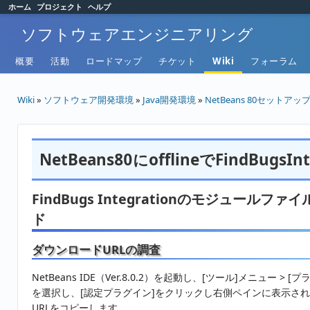
ホーム
プロジェクト
ヘルプ
ソフトウェアエンジニアリング
概要
活動
ロードマップ
チケット
Wiki
フォーラム
Wiki
»
ソフトウェア開発環境
»
Java開発環境
»
NetBeans 80セットアッ
NetBeans80にofflineでFindBugs
FindBugs Integrationのモジュールフ
ド
ダウンロードURLの調査
NetBeans IDE（Ver.8.0.2）を起動し、[ツール]メニュー > [プ
を選択し、[認定プラグイン]をクリックし右側ペインに表示さ
URLをコピーします。