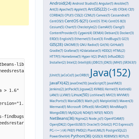
Android(24)
Android Studio(5)
Angular(1)
Ansible(7)
ArcGIS(22)
Ant(3)
Apache(1)
Applet(1)
C++(8)
CFD(4)
CI(1)
CORBA(3)
CPU(1)
CSS(2)
CZML(1)
Canvas(1)
Cassandra(1)
CentOS 6(21)
CentOS(1)
CentOS 7(14)
CentOS 8(3)
Cesium(5)
Chart(1)
Checkstyle(2)
ClamAV(1)
Clang(1)
ContentProvider(1)
Cygwin(4)
DEM(4)
Debian(3)
Docker(3)
ERD(1)
English(1)
Ethernet(1)
Excel(3)
FindBugs(1)
GC(1)
GIS(28)
GNOME(1)
GNU Radio(1)
Git(16)
GitHub(1)
Gradle(7)
Grafana(1)
H2database(1)
HDD(2)
HTML(2)
HTTP(1)
Homebrew(1)
Hyper-V(2)
IPv6(1)
InfluxDB(2)
Installer(2)
Intel(2)
IntelliJ(6)
JDBC(1)
JDK(5)
JMH(1)
JSR363(1)
beans-libs-findbugs.nbm" 

Java(152)
eedsrestart="false" 

JUnit(1)
JaCoCo(1)
JacORB(1)
JavaFX(42)
JavaOne(10)
JavaScript(7)
JavaVM(3)
Jenkins(2)
JetPack(1)
Jigsaw(2)
KVM(6)
Kernel(1)
Kotlin(6)
 > 1.6" 

Linux(50)
LAN(1)
LLVM(1)
ListView(1)
MVC(1)
MVVM(1)
MacPorts(1)
MariaDB(1)
Math.js(1)
Matplotlib(1)
Maven(3)
rsion="1.1"/>

Mermaid(1)
Microsoft Office(6)
MinGW(1)
MindMap(1)
MongoDB(1)
MySQL(4)
ND4J(1)
NFS(1)
NIO(1)
-findbugs.nbm" 

NetBeans(36)
Nginx(2)
Node.js(1)
OpenFOAM(1)
edsrestart="false" 

OpenJDK(2)
OpenSUSE(1)
Oracle(1)
Orbit(2)
PCI Express(1)
PCパーツ(4)
PKI(1)
PMD(2)
PlantUML(1)
PostgreSQL(2)
Python(36)
PowerShell(4)
QGIS(3)
RDBMS(1)
REPL(1)