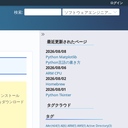
ログイン
検索
:
ソフトウェアエンジニアリング
最近更新されたページ
2026/08/08
Python Matplotlib
Python言語の書き方
2026/08/06
ARM CPU
2026/08/02
Homebrew
2026/08/01
Python Tkinter
onをインストール
イルをダウンロード
タグクラウド
タグ
AArch64(1)
AI(6)
ARM(1)
AWS(1)
Active Directory(3)