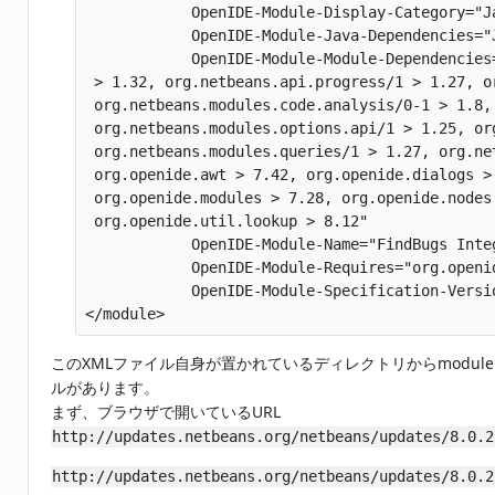
            OpenIDE-Module-Display-Category="J
            OpenIDE-Module-Java-Dependencies="
            OpenIDE-Module-Module-Dependencies
 > 1.32, org.netbeans.api.progress/1 > 1.27, o
 org.netbeans.modules.code.analysis/0-1 > 1.8,
 org.netbeans.modules.options.api/1 > 1.25, or
 org.netbeans.modules.queries/1 > 1.27, org.ne
 org.openide.awt > 7.42, org.openide.dialogs >
 org.openide.modules > 7.28, org.openide.nodes
 org.openide.util.lookup > 8.12" 

            OpenIDE-Module-Name="FindBugs Inte
            OpenIDE-Module-Requires="org.openi
            OpenIDE-Module-Specification-Versio
このXMLファイル自身が置かれているディレクトリからmoduleタ
ルがあります。
まず、ブラウザで開いているURL
http://updates.netbeans.org/netbeans/updates/8.0.2
http://updates.netbeans.org/netbeans/updates/8.0.2