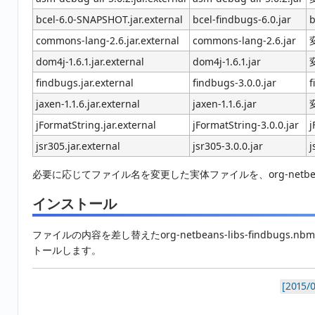
bcel-6.0-SNAPSHOT.jar.external
bcel-findbugs-6.0.jar
b
commons-lang-2.6.jar.external
commons-lang-2.6.jar
dom4j-1.6.1.jar.external
dom4j-1.6.1.jar
findbugs.jar.external
findbugs-3.0.0.jar
f
jaxen-1.1.6.jar.external
jaxen-1.1.6.jar
jFormatString.jar.external
jFormatString-3.0.0.jar
j
jsr305.jar.external
jsr305-3.0.0.jar
j
必要に応じてファイル名を変更した実体ファイルを、org-netbeans-l
インストール
ファイルの内容を差し替えたorg-netbeans-libs-findbugs.n
トールします。