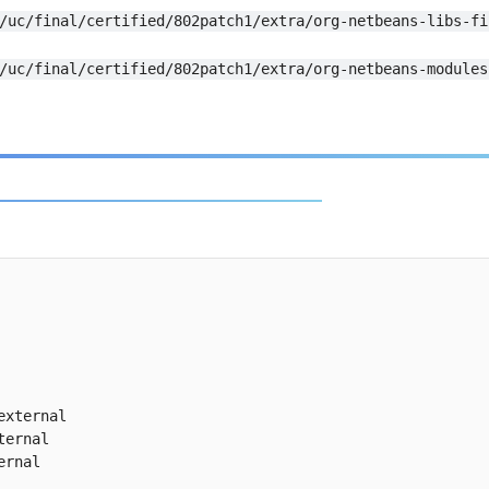
/uc/final/certified/802patch1/extra/org-netbeans-libs-fi
/uc/final/certified/802patch1/extra/org-netbeans-modules
。
xternal

ernal

rnal
