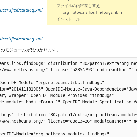
ファイルの内容差し替え
/certified/catalog.xml
org-netbeans-libs-findbugs.nbm
インストール
/certified/catalog.xml
2つのモジュールが見つかります。
eans.libs.findbugs" distribution="802patch1/extra/org-net
//www.netbeans.org/" license="5885A793" moduleauthor="" n
OpenIDE-Module="org.netbeans.libs.findbugs" 

ion="201411181905" OpenIDE-Module-Java-Dependencies="Java
ary Wrapper" OpenIDE-Module-Provides="findbugs" 

de.modules.ModuleFormat1" OpenIDE-Module-Specification-Ve
dbugs" distribution="802patch1/extra/org-netbeans-modules
/www.netbeans.org/" license="8B813426" moduleauthor="" ne
penIDE-Module="org.netbeans.modules.findbugs" 
