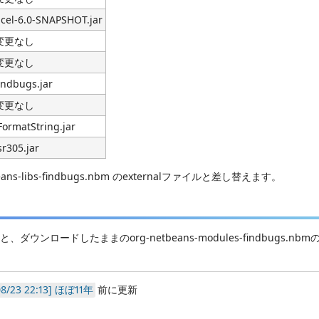
cel-6.0-SNAPSHOT.jar
変更なし
変更なし
indbugs.jar
変更なし
FormatString.jar
sr305.jar
ibs-findbugs.nbm のexternalファイルと差し替えます。
bmと、ダウンロードしたままのorg-netbeans-modules-findbugs.n
ほぼ11年
前に更新