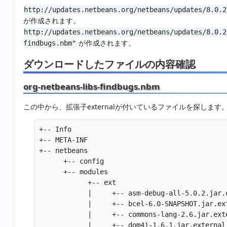
http://updates.netbeans.org/netbeans/updates/8.0.2
が作成されます。
http://updates.netbeans.org/netbeans/updates/8.0.2
が作成されます。
findbugs.nbm"
ダウンロードしたファイルの内容確認
org-netbeans-libs-findbugs.nbm
この中から、拡張子externalが付いているファイルを探します
+-- Info

+-- META-INF

+-- netbeans

      +-- config

      +-- modules

            +-- ext

            |     +-- asm-debug-all-5.0.2.jar.e
            |     +-- bcel-6.0-SNAPSHOT.jar.ext
            |     +-- commons-lang-2.6.jar.exte
            |     +-- dom4j-1.6.1.jar.external
