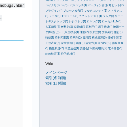
バイナリ(1)
バインド(1)
バッチ(1)
バージョン管理(3)
ビット(2)
ndbugs.nbm"
プラグイン(1)
プロセス改善(1)
マルチスレッド(3)
メトリクス
(1)
メモリ(1)
モジュール(1)
ユニットテスト(1)
ラムダ(1)
リモー
-
トデスクトップ(1)
レジストリ(1)
ロギング(1)
ローカルLLM(1)
人工衛星(4)
仮想化(3)
公開鍵(1)
再利用(1)
原子時計(1)
地図デー
タ(8)
型ヒント(1)
座標系(1)
性能(2)
投影法(1)
文字列(1)
旅行(1)
時刻(1)
時刻同期(1)
時系列(2)
書籍(1)
構成管理(3)
機械学習(3)
正規表現(2)
深層学習(1)
画像(1)
省電力(1)
自作PC(10)
衛星画像
(1)
衛星軌道(2)
衛星通信(1)
読書会(3)
開発環境(9)
電子署名(1)
静的検証(3)
静的解析(1)
Wiki
メインページ
索引(名前順)
索引(日付順)