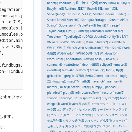
Redmine(26)
React(1)
Realtime(2)
Rocky Linux(3)
Ruby(7)
 

RubyMine(1)
Runtime SDK(4)
Rust(6)
SELinux(1)
SQL
egration" 

Server(4)
SQLite(1)
SSD(1)
SSMS(1)
Samba(1)
SceneBuilder(5)
ans.api.java.classpath/1

SourceTree(1)
Speech(2)
Spring(6)
Storage(1)
Stream API(1)
pi > 7.9,

String(1)
Subversion(1)
TableView(1)
Test(2)
Three.js(1)
modules.java.source > 0.99,

Thymeleaf(1)
Tips(2)
Tkinter(1)
Tomcat(2)
TornadoFX(2)
modules.parsing.api/1 > 1.52,

TreeView(1)
TypeScript(2)
UDP(2)
Ubuntu(2)
Unity(1)
VBA(1)
ditor.hints/0 > 1.22,

VMware(1)
VPS(1)
VSCode(9)
Visual Studio(2)
VisualVM(1)
s > 7.35,

WMI(1)
WSL(2)
Web(2)
Web Application(4)
Web Start(2)
Web
Windows(47)
,

会議(1)
WiX(4)
Wiki(1)
Windows10(1)
WordPress(1)
annotation(1)
awk(1)
bash(2)
bokeh(1)
command(4)
datetime(1)
deb(1)
diff(1)
eclipse(3)
emacs(3)
findbugs.installer" 

eventbus(3)
exFAT(1)
fedora(2)
firewalld(1)
font(2)
ftp(1)
n="FindBugs Integration" 

gitbucket(1)
grep(1)
iSCSI(1)
jSerialComm(1)
license(1)
log4j
2(2)
logging(3)
mac(17)
math(1)
maverick(1)
memory(1)
merge(1)
mise(1)
native(1)
ntp(1)
numpy(1)
pandas(1)
pleiades(1)
plotly(1)
reStructuredText(1)
record(1)
rpm(2)
なnbmファイ
scoop(1)
security(1)
set(1)
sphinx(1)
ssh(7)
systemd(1)
text(1)
winget(1)
word(1)
yum(2)
zsh(2)
アーキテクチャ(1)
インスト
ーラ(1)
エンディアン(1)
カバレッジ(1)
キーボード(1)
クラウド
(1)
コンテナ(1)
コーディング作法(1)
サンフランシスコ(1)
シス
します。
テム設計(1)
シリアル通信(3)
スイッチングHUB(1)
スタート(1)
セキュリティ(1)
ソフトウェア開発(2)
ディスク(1)
データベー
ます。
ス(15)
トラックボール(1)
トラブルシュート(1)
ネットワーク(7)