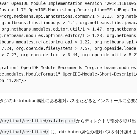
ava" OpenIDE-Module-Implementation-Version="201411181905"
Java > 1.7" OpenIDE-Module-Long-Description="FindBugs Int
="org.netbeans.api.annotations.common/1 > 1.13, org.netbe
rg.netbeans.libs.findbugs > 1.1, org.netbeans.libs.javaca
 org.netbeans.modules.editor.util/1 > 1.47, org.netbeans.
g.netbeans.modules.options.editor/1 > 1.28, org.netbeans.
tbeans.modules.refactoring.api > 1.22, org.netbeans.spi.e
 7.24, org.openide.filesystems > 7.57, org.openide.loader
 > 7.27, org.openide.text > 6.44, org.openide.util > 8.22
gration" OpenIDE-Module-Recommends="org.netbeans.modules.
de.modules.ModuleFormat1" OpenIDE-Module-Short-Descriptio
n="1.28"/>

グのdistribution属性にある相対パスをたどるとインストールに必要
からディレクトリ部分を取り出
/uc/final/certified/catalog.xml
に、ditribution属性の相対パスを付け加え
/uc/final/certified/