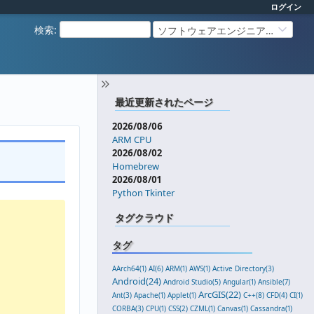
ログイン
検索
:
ソフトウェアエンジニアリング
最近更新されたページ
2026/08/06
ARM CPU
2026/08/02
Homebrew
2026/08/01
Python Tkinter
タグクラウド
タグ
AArch64(1)
AI(6)
ARM(1)
AWS(1)
Active Directory(3)
Android(24)
Android Studio(5)
Angular(1)
Ansible(7)
ArcGIS(22)
Ant(3)
Apache(1)
Applet(1)
C++(8)
CFD(4)
CI(1)
CORBA(3)
CPU(1)
CSS(2)
CZML(1)
Canvas(1)
Cassandra(1)