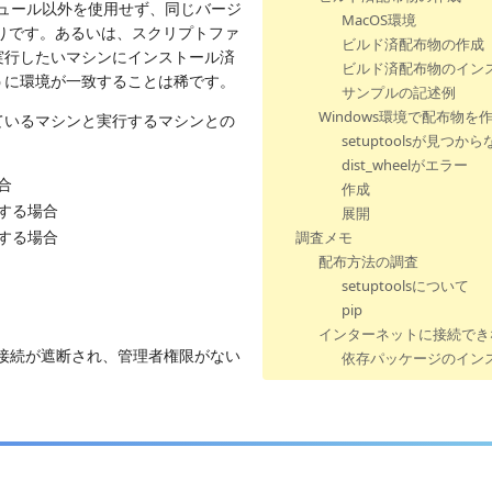
ュール以外を使用せず、同じバージ
MacOS環境
通りです。あるいは、スクリプトファ
ビルド済配布物の作成
実行したいマシンにインストール済
ビルド済配布物のイン
うに環境が一致することは稀です。
サンプルの記述例
Windows環境で配布物を
ているマシンと実行するマシンとの
setuptoolsが見つか
dist_wheelがエラー
合
作成
行する場合
展開
行する場合
調査メモ
配布方法の調査
setuptoolsについて
pip
インターネットに接続でき
接続が遮断され、管理者権限がない
依存パッケージのイン