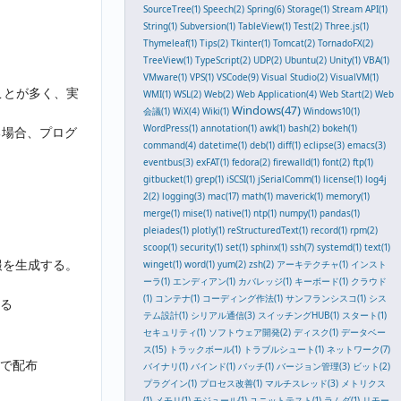
SourceTree(1)
Speech(2)
Spring(6)
Storage(1)
Stream API(1)
String(1)
Subversion(1)
TableView(1)
Test(2)
Three.js(1)
Thymeleaf(1)
Tips(2)
Tkinter(1)
Tomcat(2)
TornadoFX(2)
TreeView(1)
TypeScript(2)
UDP(2)
Ubuntu(2)
Unity(1)
VBA(1)
VMware(1)
VPS(1)
VSCode(9)
Visual Studio(2)
VisualVM(1)
ことが多く、実
WMI(1)
WSL(2)
Web(2)
Web Application(4)
Web Start(2)
Web
Windows(47)
会議(1)
WiX(4)
Wiki(1)
Windows10(1)
WordPress(1)
annotation(1)
awk(1)
bash(2)
bokeh(1)
る場合、プログ
command(4)
datetime(1)
deb(1)
diff(1)
eclipse(3)
emacs(3)
eventbus(3)
exFAT(1)
fedora(2)
firewalld(1)
font(2)
ftp(1)
gitbucket(1)
grep(1)
iSCSI(1)
jSerialComm(1)
license(1)
log4j
2(2)
logging(3)
mac(17)
math(1)
maverick(1)
memory(1)
merge(1)
mise(1)
native(1)
ntp(1)
numpy(1)
pandas(1)
pleiades(1)
plotly(1)
reStructuredText(1)
record(1)
rpm(2)
scoop(1)
security(1)
set(1)
sphinx(1)
ssh(7)
systemd(1)
text(1)
報を生成する。
winget(1)
word(1)
yum(2)
zsh(2)
アーキテクチャ(1)
インスト
ーラ(1)
エンディアン(1)
カバレッジ(1)
キーボード(1)
クラウド
(1)
コンテナ(1)
コーディング作法(1)
サンフランシスコ(1)
シス
る
テム設計(1)
シリアル通信(3)
スイッチングHUB(1)
スタート(1)
セキュリティ(1)
ソフトウェア開発(2)
ディスク(1)
データベー
ス(15)
トラックボール(1)
トラブルシュート(1)
ネットワーク(7)
んで配布
バイナリ(1)
バインド(1)
バッチ(1)
バージョン管理(3)
ビット(2)
プラグイン(1)
プロセス改善(1)
マルチスレッド(3)
メトリクス
(1)
メモリ(1)
モジュール(1)
ユニットテスト(1)
ラムダ(1)
リモー