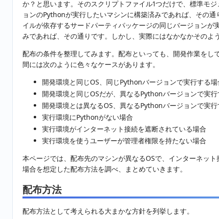
か？と思います。そのスクリプトファイル1つだけで、標準モジ
ョンのPythonが実行したいマシンに構築済みであれば、その
イルが依存するサードパーティパッケージの同じバージョンが
みであれば、その通りです。しかし、実際にはなかなかそのよ
配布の条件を整理してみます。配布といっても、開発作業をし
間には次のように色々なケースがあります。
開発環境と同じOS、同じPythonバージョンで実行する場
開発環境と同じOSだが、異なるPythonバージョンで実
開発環境とは異なるOS、異なるPythonバージョンで実
実行環境にPythonがない場合
実行環境がインターネット接続を遮断されている場合
実行環境を使うユーザーが管理者権限を持たない場合
本ページでは、配布先のマシンが異なるOSで、インターネット
場合を想定した配布方法を調べ、まとめていきます。
配布方法
配布方法として考えられる大まかな方針を列挙します。