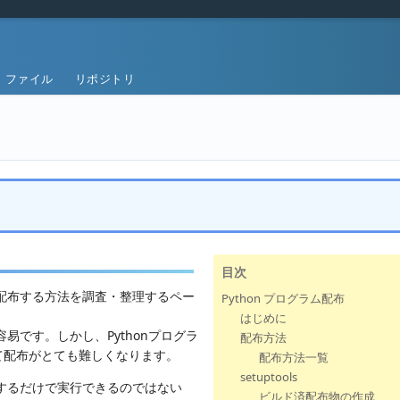
ファイル
リポジトリ
目次
に配布する方法を調査・整理するペー
Python プログラム配布
はじめに
易です。しかし、Pythonプログラ
配布方法
て配布がとても難しくなります。
配布方法一覧
setuptools
ーするだけで実行できるのではない
ビルド済配布物の作成