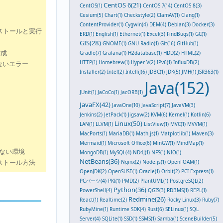
CentOS 6(21)
CentOS(1)
CentOS 7(14)
CentOS 8(3)
Cesium(5)
Chart(1)
Checkstyle(2)
ClamAV(1)
Clang(1)
ContentProvider(1)
Cygwin(4)
DEM(4)
Debian(3)
Docker(3)
ストールと実行
ERD(1)
English(1)
Ethernet(1)
Excel(3)
FindBugs(1)
GC(1)
GIS(28)
GNOME(1)
GNU Radio(1)
Git(16)
GitHub(1)
作成
Gradle(7)
Grafana(1)
H2database(1)
HDD(2)
HTML(2)
HTTP(1)
Homebrew(1)
Hyper-V(2)
IPv6(1)
InfluxDB(2)
らないエラー
Installer(2)
Intel(2)
IntelliJ(6)
JDBC(1)
JDK(5)
JMH(1)
JSR363(1)
Java(152)
JUnit(1)
JaCoCo(1)
JacORB(1)
JavaFX(42)
JavaOne(10)
JavaScript(7)
JavaVM(3)
Jenkins(2)
JetPack(1)
Jigsaw(2)
KVM(6)
Kernel(1)
Kotlin(6)
Linux(50)
LAN(1)
LLVM(1)
ListView(1)
MVC(1)
MVVM(1)
MacPorts(1)
MariaDB(1)
Math.js(1)
Matplotlib(1)
Maven(3)
Mermaid(1)
Microsoft Office(6)
MinGW(1)
MindMap(1)
ない環境
MongoDB(1)
MySQL(4)
ND4J(1)
NFS(1)
NIO(1)
NetBeans(36)
ストール方法
Nginx(2)
Node.js(1)
OpenFOAM(1)
OpenJDK(2)
OpenSUSE(1)
Oracle(1)
Orbit(2)
PCI Express(1)
PCパーツ(4)
PKI(1)
PMD(2)
PlantUML(1)
PostgreSQL(2)
Python(36)
PowerShell(4)
QGIS(3)
RDBMS(1)
REPL(1)
Redmine(26)
React(1)
Realtime(2)
Rocky Linux(3)
Ruby(7)
RubyMine(1)
Runtime SDK(4)
Rust(6)
SELinux(1)
SQL
Server(4)
SQLite(1)
SSD(1)
SSMS(1)
Samba(1)
SceneBuilder(5)