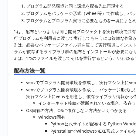
プログラム開発環境と同じ環境を配布先に再現する
プログラムをパッケージ形式（wheel等）で作成し、パ
プログラムとプログラム実行に必要なものを一塊にまと
1.は、配布というよりは同じ開発プロジェクトを実行環境で共有
行プログラムを利用者に渡して実行してもらうには複雑な作業
2.は、必要なパッケージファイル群を渡して実行環境にインス
ラムが依存するライブラリ群の配布とインストールが必要にな
3.は、1つのファイルを渡してそれを実行するという、いわゆ
配布方法一覧
venvでプログラム開発環境を作成し、実行マシン上にve
venvでプログラム開発環境を作成し、パッケージ形式に
実行マシン上にvenvを用意し、依存ライブラリ情報か
インターネット接続が遮断されている場合、依存ラ
OS固有の方法、OSに依存しない方法がいくつかある
Windows固有
Python公式サイトが配布する Python Wi
PyInstallerでWindowsのEXE形式ファイ