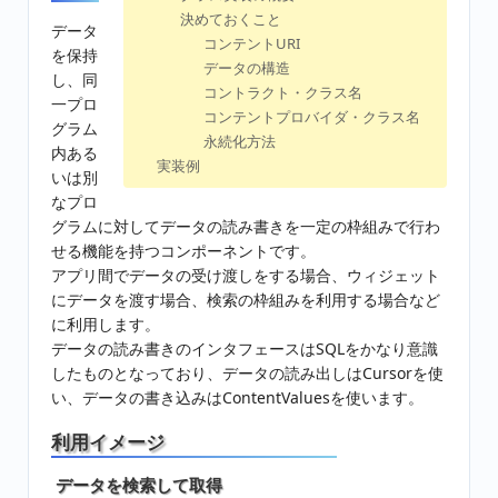
決めておくこと
データ
コンテントURI
を保持
データの構造
し、同
コントラクト・クラス名
一プロ
コンテントプロバイダ・クラス名
グラム
永続化方法
内ある
実装例
いは別
なプロ
グラムに対してデータの読み書きを一定の枠組みで行わ
せる機能を持つコンポーネントです。
アプリ間でデータの受け渡しをする場合、ウィジェット
にデータを渡す場合、検索の枠組みを利用する場合など
に利用します。
データの読み書きのインタフェースはSQLをかなり意識
したものとなっており、データの読み出しはCursorを使
い、データの書き込みはContentValuesを使います。
利用イメージ
データを検索して取得