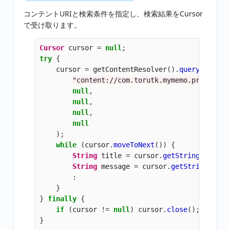
コンテントURIと検索条件を指定し、検索結果をCursor
で受け取ります。
Cursor
cursor
=
null
;
try
{
cursor
=
getContentResolver
().
query
(
"content://com.torutk.mymemo.provider/
null
,
null
,
null
,
null
);
while
(
cursor
.
moveToNext
())
{
String
title
=
cursor
.
getString
(
getCol
String
message
=
cursor
.
getString
(
getC
:
}
}
finally
{
if
(
cursor
!=
null
)
cursor
.
close
();
}