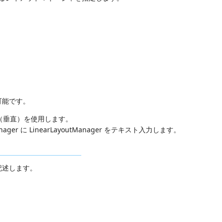
可能です。
t（垂直）を使用します。
ager に LinearLayoutManager をテキスト入力します。
記述します。
。