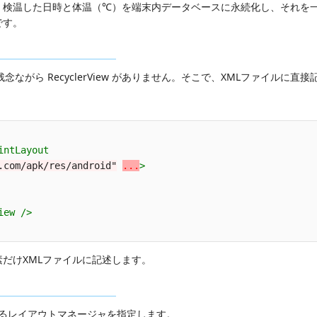
。検温した日時と体温（℃）を端末内データベースに永続化し、それを
です。
には残念ながら RecyclerView がありません。そこで、XMLファイルに直
intLayout
.com/apk/res/android"
...
>
iew
/>
だけXMLファイルに記述します。
制御するレイアウトマネージャを指定します。