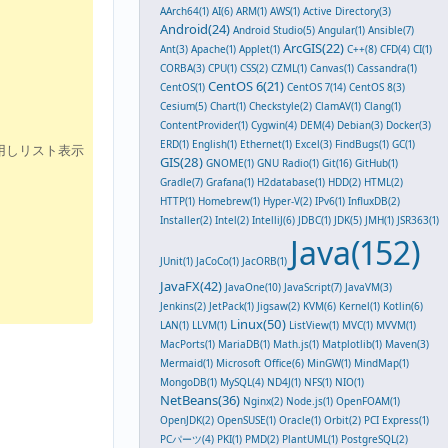
AArch64(1)
AI(6)
ARM(1)
AWS(1)
Active Directory(3)
Android(24)
Android Studio(5)
Angular(1)
Ansible(7)
ArcGIS(22)
Ant(3)
Apache(1)
Applet(1)
C++(8)
CFD(4)
CI(1)
CORBA(3)
CPU(1)
CSS(2)
CZML(1)
Canvas(1)
Cassandra(1)
CentOS 6(21)
CentOS(1)
CentOS 7(14)
CentOS 8(3)
Cesium(5)
Chart(1)
Checkstyle(2)
ClamAV(1)
Clang(1)
ContentProvider(1)
Cygwin(4)
DEM(4)
Debian(3)
Docker(3)
ERD(1)
English(1)
Ethernet(1)
Excel(3)
FindBugs(1)
GC(1)
を併用しリスト表示
GIS(28)
GNOME(1)
GNU Radio(1)
Git(16)
GitHub(1)
Gradle(7)
Grafana(1)
H2database(1)
HDD(2)
HTML(2)
HTTP(1)
Homebrew(1)
Hyper-V(2)
IPv6(1)
InfluxDB(2)
Installer(2)
Intel(2)
IntelliJ(6)
JDBC(1)
JDK(5)
JMH(1)
JSR363(1)
Java(152)
JUnit(1)
JaCoCo(1)
JacORB(1)
JavaFX(42)
JavaOne(10)
JavaScript(7)
JavaVM(3)
Jenkins(2)
JetPack(1)
Jigsaw(2)
KVM(6)
Kernel(1)
Kotlin(6)
Linux(50)
LAN(1)
LLVM(1)
ListView(1)
MVC(1)
MVVM(1)
MacPorts(1)
MariaDB(1)
Math.js(1)
Matplotlib(1)
Maven(3)
Mermaid(1)
Microsoft Office(6)
MinGW(1)
MindMap(1)
MongoDB(1)
MySQL(4)
ND4J(1)
NFS(1)
NIO(1)
NetBeans(36)
Nginx(2)
Node.js(1)
OpenFOAM(1)
OpenJDK(2)
OpenSUSE(1)
Oracle(1)
Orbit(2)
PCI Express(1)
PCパーツ(4)
PKI(1)
PMD(2)
PlantUML(1)
PostgreSQL(2)