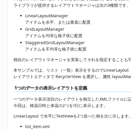
ライブラリが提供するレイアウトマネージャは次の3種類です。
LinearLayoutManager
アイテムを水平、または垂直に配置
GridLayoutManager
アイテムを均等な格子状に配置
StaggeredGridLayoutManager
アイテムを不均等な格子状に配置
独自のレイアウトマネージャを実装してそれを指定することも
本サンプルでは、リスト（一覧）表示をするのでLinearLayou
レイアウトエディタで RecyclerView を選択し、属性 layoutMan
1つのデータの表示レイアウトを定義
一つのデータ表示項目のレイアウトを独立したXMLファイルに
今回は、検温日時と体温の2つを1行に表示します。
LinearLayout で水平にTextViewを2つ並べた例を次に示します
list_item.xml