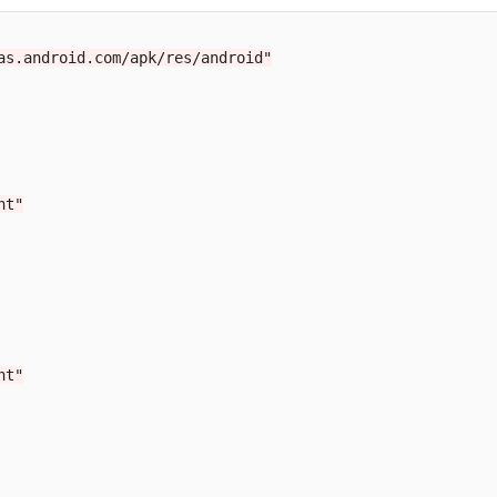
as.android.com/apk/res/android"
nt"
nt"