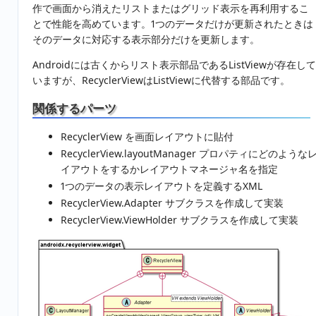
作で画面から消えたリストまたはグリッド表示を再利用するこ
とで性能を高めています。1つのデータだけが更新されたときは
そのデータに対応する表示部分だけを更新します。
Androidには古くからリスト表示部品であるListViewが存在して
いますが、RecyclerViewはListViewに代替する部品です。
関係するパーツ
RecyclerView を画面レイアウトに貼付
RecyclerView.layoutManager プロパティにどのような
イアウトをするかレイアウトマネージャ名を指定
1つのデータの表示レイアウトを定義するXML
RecyclerView.Adapter サブクラスを作成して実装
RecyclerView.ViewHolder サブクラスを作成して実装