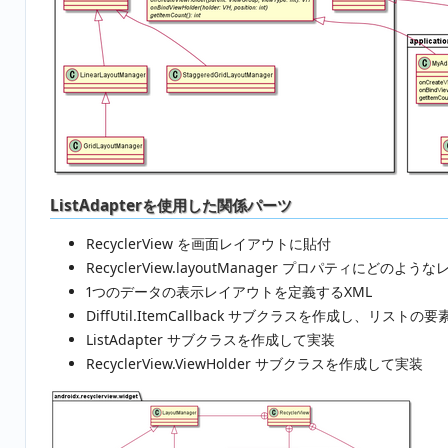
ListAdapterを使用した関係パーツ
RecyclerView を画面レイアウトに貼付
RecyclerView.layoutManager プロパティ
1つのデータの表示レイアウトを定義するXML
DiffUtil.ItemCallback サブクラスを作成し、
ListAdapter サブクラスを作成して実装
RecyclerView.ViewHolder サブクラスを作成して実装