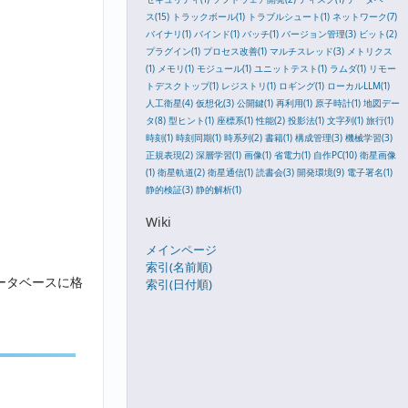
ス(15)
トラックボール(1)
トラブルシュート(1)
ネットワーク(7)
バイナリ(1)
バインド(1)
バッチ(1)
バージョン管理(3)
ビット(2)
プラグイン(1)
プロセス改善(1)
マルチスレッド(3)
メトリクス
(1)
メモリ(1)
モジュール(1)
ユニットテスト(1)
ラムダ(1)
リモー
トデスクトップ(1)
レジストリ(1)
ロギング(1)
ローカルLLM(1)
人工衛星(4)
仮想化(3)
公開鍵(1)
再利用(1)
原子時計(1)
地図デー
タ(8)
型ヒント(1)
座標系(1)
性能(2)
投影法(1)
文字列(1)
旅行(1)
時刻(1)
時刻同期(1)
時系列(2)
書籍(1)
構成管理(3)
機械学習(3)
正規表現(2)
深層学習(1)
画像(1)
省電力(1)
自作PC(10)
衛星画像
(1)
衛星軌道(2)
衛星通信(1)
読書会(3)
開発環境(9)
電子署名(1)
静的検証(3)
静的解析(1)
Wiki
メインページ
索引(名前順)
データベースに格
索引(日付順)