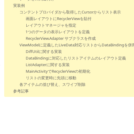
実装例
コンテントプロバイダから取得したCursorからリスト表示
画面レイアウトにRecyclerViewを貼付
レイアウトマネージャを指定
1つのデータの表示レイアウトを定義
RecyclerView.Adapter サブクラスを作成
ViewModelに定義したLiveData対応リストからDataBinding
DiffUtilに関する実装
DataBindingに対応したリストアイテムのレイアウト定義
ListAdapterに関する実装
レ
MainActivityでRecyclerViewの初期化
リストの変更時に先頭に移動
各アイテムの並び替え、スワイプ削除
参考記事