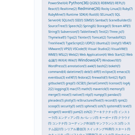
Python(36)
PowerShell(4)
QGIS(3)
RDBMS(1)
REPL(1)
Redmine(26)
React(1)
Realtime(2)
Rocky Linux(3)
Ruby(7)
RubyMine(1)
Runtime SDK(4)
Rust(6)
SELinux(1)
SQL
Server(4)
SQLite(1)
SSD(1)
SSMS(1)
Samba(1)
SceneBuilder(5)
SourceTree(1)
Speech(2)
Spring(6)
Storage(1)
Stream API(1)
String(1)
Subversion(1)
TableView(1)
Test(2)
Three.js(1)
Thymeleaf(1)
Tips(2)
Tkinter(1)
Tomcat(2)
TornadoFX(2)
TreeView(1)
TypeScript(2)
UDP(2)
Ubuntu(2)
Unity(1)
VBA(1)
VMware(1)
VPS(1)
VSCode(9)
Visual Studio(2)
VisualVM(1)
WMI(1)
WSL(2)
Web(2)
Web Application(4)
Web Start(2)
Web
Windows(47)
会議(1)
WiX(4)
Wiki(1)
Windows10(1)
WordPress(1)
annotation(1)
awk(1)
bash(2)
bokeh(1)
command(4)
datetime(1)
deb(1)
diff(1)
eclipse(3)
emacs(3)
eventbus(3)
exFAT(1)
fedora(2)
firewalld(1)
font(2)
ftp(1)
gitbucket(1)
grep(1)
iSCSI(1)
jSerialComm(1)
license(1)
log4j
2(2)
logging(3)
mac(17)
math(1)
maverick(1)
memory(1)
merge(1)
mise(1)
native(1)
ntp(1)
numpy(1)
pandas(1)
pleiades(1)
plotly(1)
reStructuredText(1)
record(1)
rpm(2)
scoop(1)
security(1)
set(1)
sphinx(1)
ssh(7)
systemd(1)
text(1)
winget(1)
word(1)
yum(2)
zsh(2)
アーキテクチャ(1)
インスト
ーラ(1)
エンディアン(1)
カバレッジ(1)
キーボード(1)
クラウド
(1)
コンテナ(1)
コーディング作法(1)
サンフランシスコ(1)
シス
テム設計(1)
シリアル通信(3)
スイッチングHUB(1)
スタート(1)
セキュリティ(1)
ソフトウェア開発(2)
ディスク(1)
データベー