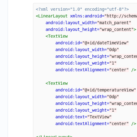
<?xml version="1.0" encoding="utf-8"?>
<LinearLayout
xmlns:android=
"http://schem
android:layout_width=
"match_parent"
android:layout_height=
"wrap_content"
>
<TextView
android:id=
"@+id/dateTimeView"
android:layout_width=
"0dp"
android:layout_height=
"wrap_conte
android:layout_weight=
"1"
android:textAlignment=
"center"
/>
<TextView
android:id=
"@+id/temperatureView"
android:layout_width=
"0dp"
android:layout_height=
"wrap_conte
android:layout_weight=
"1"
android:text=
"TextView"
android:textAlignment=
"center"
/>