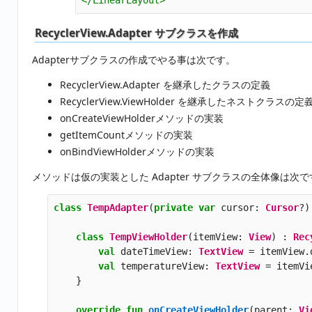
</LinearLayout>
RecyclerView.Adapter サブクラスを作成
Adapterサブクラスの作成でやる事は次です。
RecyclerView.Adapter を継承したクラスの定義
RecyclerView.ViewHolder を継承したネストクラスの定
onCreateViewHolderメソッドの実装
getItemCountメソッドの実装
onBindViewHolderメソッドの実装
メソッドは仮の実装とした Adapter サブクラスの全体像は次で
class
TempAdapter
(
private
var
cursor
:
Cursor
?)
class
TempViewHolder
(
itemView
:
View
)
:
Rec
val
dateTimeView
:
TextView
=
itemView
.
val
temperatureView
:
TextView
=
itemVi
}
override
fun
onCreateViewHolder
(
parent
:
Vi