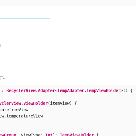
義
す。
:
RecyclerView
.
Adapter
<
TempAdapter
.
TempViewHolder
>()
{
yclerView
.
ViewHolder
(
itemView
)
{
dateTimeView
ew
.
temperatureView
ewGroup
,
viewType
:
Int
):
TempViewHolder
{