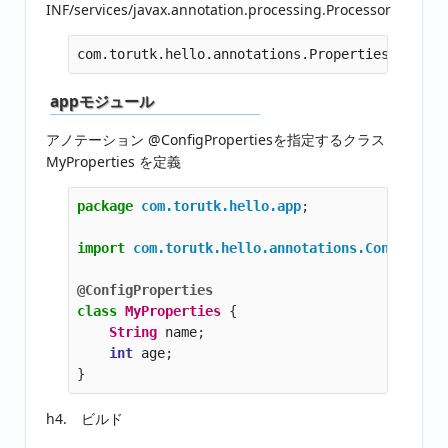
INF/services/javax.annotation.processing.Processor
appモジュール
アノテーション @ConfigPropertiesを指定するクラス
MyProperties を定義
package
com.torutk.hello.app
;
import
com.torutk.hello.annotations.ConfigProp
@ConfigProperties
class
MyProperties
{
String
name
;
int
age
;
}
h4. ビルド