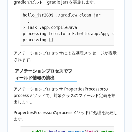
gradleでビルド（gradle jar) を実施します。
hello_jsr269$ ./gradlew clean jar

  :

> Task :app:compileJava

processing [com.torutk.hello.app.App, com.toru
アノテーションプロセッサによる処理メッセージが表示
されます。
アノテーションプロセスでフ
ィールド情報の抽出
アノテーションプロセッサ PropertiesProcessorの
processメソッドで、対象クラスのフィールド定義を抽
出します。
PropertiesProcessorのprocessメソッドに処理を記述し
ます。
public
boolean
process
(
Set
<?
extends
TypeE