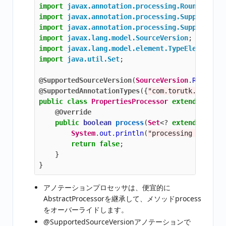
import
javax.annotation.processing.RoundEnviro
import
javax.annotation.processing.SupportedAn
import
javax.annotation.processing.SupportedSo
import
javax.lang.model.SourceVersion
;
import
javax.lang.model.element.TypeElement
;
import
java.util.Set
;
@SupportedSourceVersion
(
SourceVersion
.
RELEASE_
@SupportedAnnotationTypes
({
"com.torutk.hello.a
public
class
PropertiesProcessor
extends
Abstr
@Override
public
boolean
process
(
Set
<?
extends
TypeE
System
.
out
.
println
(
"processing "
+
rou
return
false
;
}
}
アノテーションプロセッサは、便宜的に
AbstractProcessorを継承して、メソッドprocess
をオーバーライドします。
@SupportedSourceVersionアノテーションで