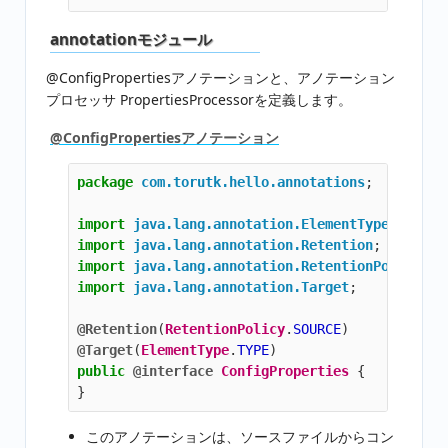
annotationモジュール
@ConfigPropertiesアノテーションと、アノテーション
プロセッサ PropertiesProcessorを定義します。
@ConfigPropertiesアノテーション
package
com.torutk.hello.annotations
;
import
java.lang.annotation.ElementType
;
import
java.lang.annotation.Retention
;
import
java.lang.annotation.RetentionPolicy
;
import
java.lang.annotation.Target
;
@Retention
(
RetentionPolicy
.
SOURCE
)
@Target
(
ElementType
.
TYPE
)
public
@interface
ConfigProperties
{
}
このアノテーションは、ソースファイルからコン