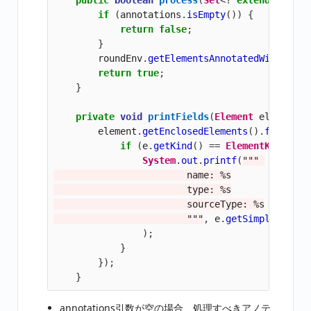
if
(
annotations
.
isEmpty
())
{
return
false
;
}
roundEnv
.
getElementsAnnotatedWith
(
Conf
return
true
;
}
private
void
printFields
(
Element
element
)
element
.
getEnclosedElements
().
forEach
(
if
(
e
.
getKind
()
==
ElementKind
.
FIE
System
.
out
.
printf
(
""" 

                        name: %s

                        type: %s

                        sourceType: %s

                        """
,
e
.
getSimpleName
()
);
}
});
}
annotations引数が空の場合、処理すべきアノテ