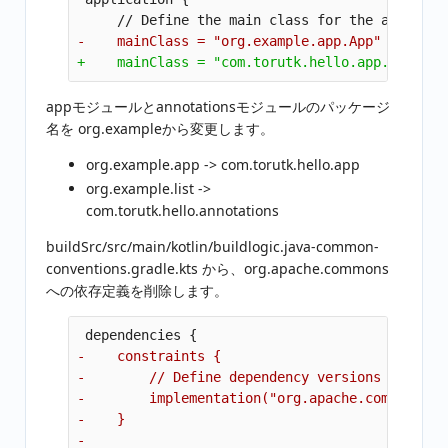
appモジュールとannotationsモジュールのパッケージ
名を org.exampleから変更します。
org.example.app -> com.torutk.hello.app
org.example.list ->
com.torutk.hello.annotations
buildSrc/src/main/kotlin/buildlogic.java-common-
conventions.gradle.kts から、org.apache.commons
への依存定義を削除します。
-    constraints {

-        // Define dependency versions as const
-        implementation("org.apache.commons:com
-    }
