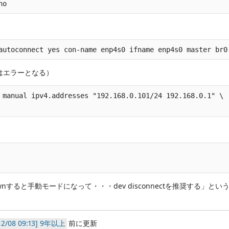
no
autoconnect yes con-name enp4s0 ifname enp4s0 master br0
以降はエラーとなる）
 manual ipv4.addresses "192.168.0.101/24 192.168.0.1" \

n downすると手動モードになって・・・dev disconnectを推奨する」とい
9年以上
前に更新