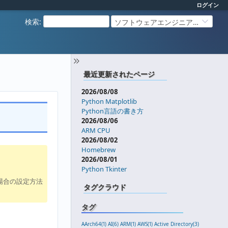
ログイン
検索
:
ソフトウェアエンジニアリング
最近更新されたページ
2026/08/08
Python Matplotlib
Python言語の書き方
2026/08/06
ARM CPU
2026/08/02
Homebrew
2026/08/01
Python Tkinter
場合の設定方法
タグクラウド
タグ
AArch64(1)
AI(6)
ARM(1)
AWS(1)
Active Directory(3)