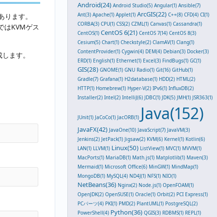
Android(24)
Android Studio(5)
Angular(1)
Ansible(7)
ArcGIS(22)
Ant(3)
Apache(1)
Applet(1)
C++(8)
CFD(4)
CI(1)
あります。
CORBA(3)
CPU(1)
CSS(2)
CZML(1)
Canvas(1)
Cassandra(1)
ではKVMゲス
CentOS 6(21)
CentOS(1)
CentOS 7(14)
CentOS 8(3)
Cesium(5)
Chart(1)
Checkstyle(2)
ClamAV(1)
Clang(1)
ContentProvider(1)
Cygwin(4)
DEM(4)
Debian(3)
Docker(3)
成します。
ERD(1)
English(1)
Ethernet(1)
Excel(3)
FindBugs(1)
GC(1)
GIS(28)
GNOME(1)
GNU Radio(1)
Git(16)
GitHub(1)
Gradle(7)
Grafana(1)
H2database(1)
HDD(2)
HTML(2)
HTTP(1)
Homebrew(1)
Hyper-V(2)
IPv6(1)
InfluxDB(2)
Installer(2)
Intel(2)
IntelliJ(6)
JDBC(1)
JDK(5)
JMH(1)
JSR363(1)
Java(152)
JUnit(1)
JaCoCo(1)
JacORB(1)
JavaFX(42)
JavaOne(10)
JavaScript(7)
JavaVM(3)
Jenkins(2)
JetPack(1)
Jigsaw(2)
KVM(6)
Kernel(1)
Kotlin(6)
Linux(50)
LAN(1)
LLVM(1)
ListView(1)
MVC(1)
MVVM(1)
MacPorts(1)
MariaDB(1)
Math.js(1)
Matplotlib(1)
Maven(3)
Mermaid(1)
Microsoft Office(6)
MinGW(1)
MindMap(1)
MongoDB(1)
MySQL(4)
ND4J(1)
NFS(1)
NIO(1)
NetBeans(36)
Nginx(2)
Node.js(1)
OpenFOAM(1)
OpenJDK(2)
OpenSUSE(1)
Oracle(1)
Orbit(2)
PCI Express(1)
PCパーツ(4)
PKI(1)
PMD(2)
PlantUML(1)
PostgreSQL(2)
Python(36)
PowerShell(4)
QGIS(3)
RDBMS(1)
REPL(1)