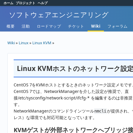
ホーム
プロジェクト
ヘルプ
ソフトウェアエンジニアリング
概要
活動
ロードマップ
チケット
Wiki
フォーラム
Wiki
»
Linux
»
Linux KVM
»
Linux KVMホストのネットワーク設定-C
CentOS 7をKVMホストとするときのネットワーク設定メモです
CentOS 7では、NetworkManagerを介した設定が推奨で、直
接/etc/sysconfig/network-script/ifcfg-* を編集するの
す。
NetworkManagerのコマンドラインツール
が提供され、
nmcli
レス）な環境でも対応可能となっています。
KVMゲストが外部ネットワークへブリッジ