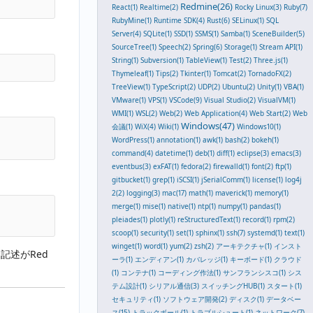
Redmine(26)
React(1)
Realtime(2)
Rocky Linux(3)
Ruby(7)
RubyMine(1)
Runtime SDK(4)
Rust(6)
SELinux(1)
SQL
Server(4)
SQLite(1)
SSD(1)
SSMS(1)
Samba(1)
SceneBuilder(5)
SourceTree(1)
Speech(2)
Spring(6)
Storage(1)
Stream API(1)
String(1)
Subversion(1)
TableView(1)
Test(2)
Three.js(1)
Thymeleaf(1)
Tips(2)
Tkinter(1)
Tomcat(2)
TornadoFX(2)
TreeView(1)
TypeScript(2)
UDP(2)
Ubuntu(2)
Unity(1)
VBA(1)
VMware(1)
VPS(1)
VSCode(9)
Visual Studio(2)
VisualVM(1)
WMI(1)
WSL(2)
Web(2)
Web Application(4)
Web Start(2)
Web
Windows(47)
会議(1)
WiX(4)
Wiki(1)
Windows10(1)
WordPress(1)
annotation(1)
awk(1)
bash(2)
bokeh(1)
command(4)
datetime(1)
deb(1)
diff(1)
eclipse(3)
emacs(3)
eventbus(3)
exFAT(1)
fedora(2)
firewalld(1)
font(2)
ftp(1)
gitbucket(1)
grep(1)
iSCSI(1)
jSerialComm(1)
license(1)
log4j
2(2)
logging(3)
mac(17)
math(1)
maverick(1)
memory(1)
merge(1)
mise(1)
native(1)
ntp(1)
numpy(1)
pandas(1)
pleiades(1)
plotly(1)
reStructuredText(1)
record(1)
rpm(2)
scoop(1)
security(1)
set(1)
sphinx(1)
ssh(7)
systemd(1)
text(1)
winget(1)
word(1)
yum(2)
zsh(2)
アーキテクチャ(1)
インスト
う記述がRed
ーラ(1)
エンディアン(1)
カバレッジ(1)
キーボード(1)
クラウド
(1)
コンテナ(1)
コーディング作法(1)
サンフランシスコ(1)
シス
テム設計(1)
シリアル通信(3)
スイッチングHUB(1)
スタート(1)
セキュリティ(1)
ソフトウェア開発(2)
ディスク(1)
データベー
ス(15)
トラックボール(1)
トラブルシュート(1)
ネットワーク(7)