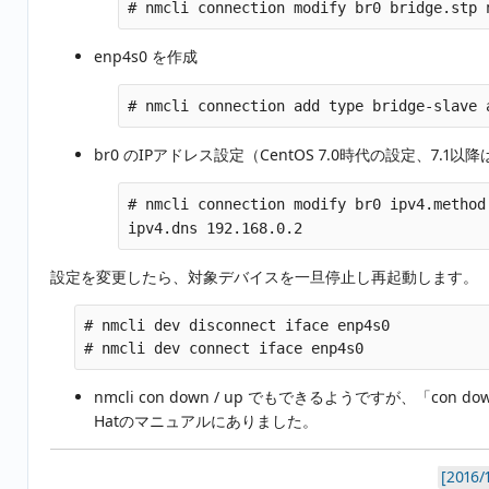
# nmcli connection modify br0 bridge.stp 
enp4s0 を作成
# nmcli connection add type bridge-slave 
br0 のIPアドレス設定（CentOS 7.0時代の設定、7.1
# nmcli connection modify br0 ipv4.method
ipv4.dns 192.168.0.2
設定を変更したら、対象デバイスを一旦停止し再起動します。
# nmcli dev disconnect iface enp4s0

nmcli con down / up でもできるようですが、「co
Hatのマニュアルにありました。