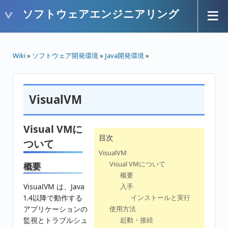
ソフトウェアエンジニアリング
Wiki
»
ソフトウェア開発環境
»
Java開発環境
»
VisualVM
Visual VMに
目次
ついて
VisualVM
Visual VMについて
概要
概要
VisualVM は、Java
入手
1.4以降で動作する
インストールと実行
アプリケーションの
使用方法
監視とトラブルシュ
起動・接続