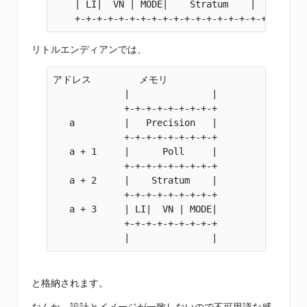
    | LI|  VN | MODE|    Stratum    |     Poll
リトルエンディアンでは、
アドレス　　　　　メモリ                     アドレス |  
             |               |                
             +-+-+-+-+-+-+-+-+                
   a         |   Precision   |                
             +-+-+-+-+-+-+-+-+

   a + 1     |      Poll     |

             +-+-+-+-+-+-+-+-+

   a + 2     |    Stratum    |

             +-+-+-+-+-+-+-+-+

   a + 3     | LI|  VN | MODE|

             +-+-+-+-+-+-+-+-+

と格納されます。
なんか、設計とイメージが一致しないので不可思議な感