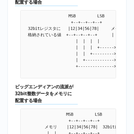
配置する場合
                   MSB         LSB

                    +--+--+--+--+

  32bitレジスタに   |12|34|56|78|     メモリ

  格納されている値  +--+--+--+--+      |  |

                      |  |  |  |       |  | 
                      |  |  |  +------>|78|  a

                      |  |  +--------->|56|  a 
                      |  +------------>|34|  a 
                      +--------------->|12|  a 
ビッグエンディアンの流派が
32bit整数データをメモリに
配置する場合
                  MSB         LSB

                   +--+--+--+--+

         メモリ    |12|34|56|78|  32bitレジ
          |  |     +--+--+--+--+
