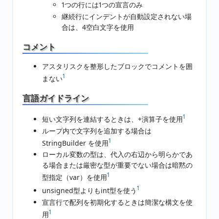
1つの行には1つの宣言のみ
継続行にインデントが自動設定されない場
合は、4空白文字を使用
コメント
アスタリスクを整形したブロックでコメントを囲
1
まない
言語ガイドライン
1
短い文字列を連結するときは、+演算子を使用
ループ内で文字列を追加する場合は
1
StringBuilder を使用
ローカル変数の型は、代入の右辺から明らかであ
る場合または厳密な型が重要でない場合は暗黙の
1
型指定（var）を使用
1
unsigned型よりもint型を使う
宣言行で配列を初期化するときは簡潔な構文を使
1
用