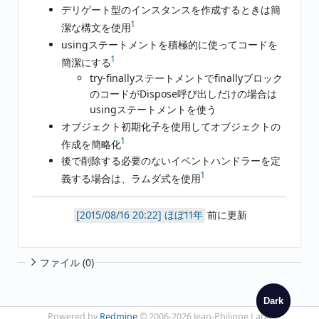
デリゲート型のインスタンスを作成するときは簡
1
潔な構文を使用
usingステートメントを積極的に使ってコードを
1
簡潔にする
try-finallyステートメントでfinallyブロック
のコードがDispose呼び出しだけの場合は
usingステートメントを使う
オブジェクト初期化子を使用してオブジェクトの
1
作成を簡略化
後で削除する必要のないイベントハンドラーを定
1
義する場合は、ラムダ式を使用
ほぼ11年
前に更新
ファイル (0)
Dark
Powered by
Redmine
© 2006-2026 Jean-Philippe Lang