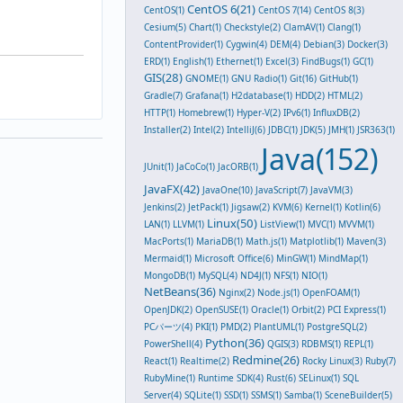
CentOS 6(21)
CentOS(1)
CentOS 7(14)
CentOS 8(3)
Cesium(5)
Chart(1)
Checkstyle(2)
ClamAV(1)
Clang(1)
ContentProvider(1)
Cygwin(4)
DEM(4)
Debian(3)
Docker(3)
ERD(1)
English(1)
Ethernet(1)
Excel(3)
FindBugs(1)
GC(1)
GIS(28)
GNOME(1)
GNU Radio(1)
Git(16)
GitHub(1)
Gradle(7)
Grafana(1)
H2database(1)
HDD(2)
HTML(2)
HTTP(1)
Homebrew(1)
Hyper-V(2)
IPv6(1)
InfluxDB(2)
Installer(2)
Intel(2)
IntelliJ(6)
JDBC(1)
JDK(5)
JMH(1)
JSR363(1)
Java(152)
JUnit(1)
JaCoCo(1)
JacORB(1)
JavaFX(42)
JavaOne(10)
JavaScript(7)
JavaVM(3)
Jenkins(2)
JetPack(1)
Jigsaw(2)
KVM(6)
Kernel(1)
Kotlin(6)
Linux(50)
LAN(1)
LLVM(1)
ListView(1)
MVC(1)
MVVM(1)
MacPorts(1)
MariaDB(1)
Math.js(1)
Matplotlib(1)
Maven(3)
Mermaid(1)
Microsoft Office(6)
MinGW(1)
MindMap(1)
MongoDB(1)
MySQL(4)
ND4J(1)
NFS(1)
NIO(1)
NetBeans(36)
Nginx(2)
Node.js(1)
OpenFOAM(1)
OpenJDK(2)
OpenSUSE(1)
Oracle(1)
Orbit(2)
PCI Express(1)
PCパーツ(4)
PKI(1)
PMD(2)
PlantUML(1)
PostgreSQL(2)
Python(36)
PowerShell(4)
QGIS(3)
RDBMS(1)
REPL(1)
Redmine(26)
React(1)
Realtime(2)
Rocky Linux(3)
Ruby(7)
RubyMine(1)
Runtime SDK(4)
Rust(6)
SELinux(1)
SQL
Server(4)
SQLite(1)
SSD(1)
SSMS(1)
Samba(1)
SceneBuilder(5)