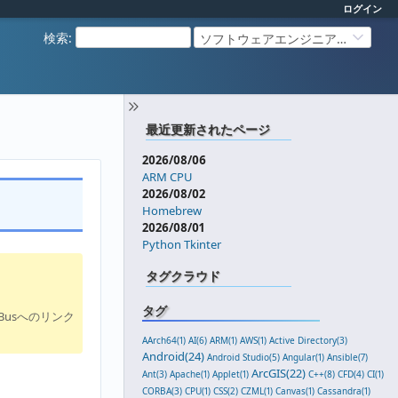
ログイン
検索
:
ソフトウェアエンジニアリング
最近更新されたページ
2026/08/06
ARM CPU
2026/08/02
Homebrew
2026/08/01
Python Tkinter
タグクラウド
タグ
Busへのリンク
AArch64(1)
AI(6)
ARM(1)
AWS(1)
Active Directory(3)
Android(24)
Android Studio(5)
Angular(1)
Ansible(7)
ArcGIS(22)
Ant(3)
Apache(1)
Applet(1)
C++(8)
CFD(4)
CI(1)
CORBA(3)
CPU(1)
CSS(2)
CZML(1)
Canvas(1)
Cassandra(1)