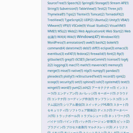
SourceTree(1)
Speech(2)
Spring(6)
Storage(1)
Stream API(1)
String(1)
Subversion(1)
TableView(1)
Test(2)
Three.js(1)
Thymeleaf(1)
Tips(2)
Tkinter(1)
Tomcat(2)
TornadoFX(2)
TreeView(1)
TypeScript(2)
UDP(2)
Ubuntu(2)
Unity(1)
VBA(1)
VMware(1)
VPS(1)
VSCode(9)
Visual Studio(2)
VisualVM(1)
WMI(1)
WSL(2)
Web(2)
Web Application(4)
Web Start(2)
Web
Windows(47)
会議(1)
WiX(4)
Wiki(1)
Windows10(1)
WordPress(1)
annotation(1)
awk(1)
bash(2)
bokeh(1)
command(4)
datetime(1)
deb(1)
diff(1)
eclipse(3)
emacs(3)
eventbus(3)
exFAT(1)
fedora(2)
firewalld(1)
font(2)
ftp(1)
gitbucket(1)
grep(1)
iSCSI(1)
jSerialComm(1)
license(1)
log4j
2(2)
logging(3)
mac(17)
math(1)
maverick(1)
memory(1)
merge(1)
mise(1)
native(1)
ntp(1)
numpy(1)
pandas(1)
pleiades(1)
plotly(1)
reStructuredText(1)
record(1)
rpm(2)
scoop(1)
security(1)
set(1)
sphinx(1)
ssh(7)
systemd(1)
text(1)
winget(1)
word(1)
yum(2)
zsh(2)
アーキテクチャ(1)
インスト
ーラ(1)
エンディアン(1)
カバレッジ(1)
キーボード(1)
クラウド
(1)
コンテナ(1)
コーディング作法(1)
サンフランシスコ(1)
シス
テム設計(1)
シリアル通信(3)
スイッチングHUB(1)
スタート(1)
セキュリティ(1)
ソフトウェア開発(2)
ディスク(1)
データベー
ス(15)
トラックボール(1)
トラブルシュート(1)
ネットワーク(7)
バイナリ(1)
バインド(1)
バッチ(1)
バージョン管理(3)
ビット(2)
プラグイン(1)
プロセス改善(1)
マルチスレッド(3)
メトリクス
(1)
メモリ(1)
モジュール(1)
ユニットテスト(1)
ラムダ(1)
リモー