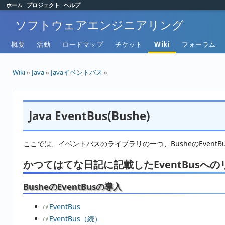
ホーム
プロジェクト
ヘルプ
ソフトウェアエンジニアリング
概要
活動
ロードマップ
チケット
Wiki
フォーラム
Wiki
»
Java
»
Javaイベントバス
»
Java EventBus(Bushe)
ここでは、イベントバスのライブラリの一つ、BusheのEventB
かつてはてな日記に記載したEventBusへの
BusheのEventBusの導入
EventBus
EventBus（続）