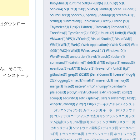
RubyMine(1)
Runtime SDK(4)
Rust(6)
SELinux(1)
SQL
Server(4)
SQLite(1)
SSD(1)
SSMS(1)
Samba(1)
SceneBuilder(5)
SourceTree(1)
Speech(2)
Spring(6)
Storage(1)
Stream API(1)
String(1)
Subversion(1)
TableView(1)
Test(2)
Three.js(1)
h2はダウンロー
Thymeleaf(1)
Tips(2)
Tkinter(1)
Tomcat(2)
TornadoFX(2)
TreeView(1)
TypeScript(2)
UDP(2)
Ubuntu(2)
Unity(1)
VBA(1)
VMware(1)
VPS(1)
VSCode(9)
Visual Studio(2)
VisualVM(1)
WMI(1)
WSL(2)
Web(2)
Web Application(4)
Web Start(2)
Web
Windows(47)
会議(1)
WiX(4)
Wiki(1)
Windows10(1)
WordPress(1)
annotation(1)
awk(1)
bash(2)
bokeh(1)
command(4)
datetime(1)
deb(1)
diff(1)
eclipse(3)
emacs(3)
ません。そこで、
eventbus(3)
exFAT(1)
fedora(2)
firewalld(1)
font(2)
ftp(1)
gitbucket(1)
grep(1)
iSCSI(1)
jSerialComm(1)
license(1)
log4j
ので、インストーラ
2(2)
logging(3)
mac(17)
math(1)
maverick(1)
memory(1)
merge(1)
mise(1)
native(1)
ntp(1)
numpy(1)
pandas(1)
pleiades(1)
plotly(1)
reStructuredText(1)
record(1)
rpm(2)
scoop(1)
security(1)
set(1)
sphinx(1)
ssh(7)
systemd(1)
text(1)
winget(1)
word(1)
yum(2)
zsh(2)
アーキテクチャ(1)
インスト
ーラ(1)
エンディアン(1)
カバレッジ(1)
キーボード(1)
クラウド
(1)
コンテナ(1)
コーディング作法(1)
サンフランシスコ(1)
シス
テム設計(1)
シリアル通信(3)
スイッチングHUB(1)
スタート(1)
セキュリティ(1)
ソフトウェア開発(2)
ディスク(1)
データベー
ス(15)
トラックボール(1)
トラブルシュート(1)
ネットワーク(7)
バイナリ(1)
バインド(1)
バッチ(1)
バージョン管理(3)
ビット(2)