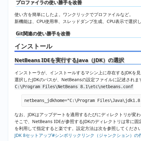
プロファイラの使い勝手を改善
使い方を簡単にしたよ。ワンクリックでプロファイルなど。
新機能は、CPU使用率、スレッドダンプ生成、CPU表示で選択
Git関連の使い勝手を改善
インストール
NetBeans IDEを実行するJava（JDK）の選択
インストーラが、インストールするマシン上に存在するJDKを
選択したJDKのパスが、NetBeansの設定ファイルに記述されま
C:\Program Files\NetBeans 8.1\etc\netbeans.conf
なお、JDKはアップデートを適用するたびにディレクトリが変わ
そこで、NetBeans IDEが参照するJDKのディレクトリは
を利用して指定すると楽です。設定方法は次を参照してくださ
JDK 8セットアップ#シンボリックリンク（ジャンクション）の