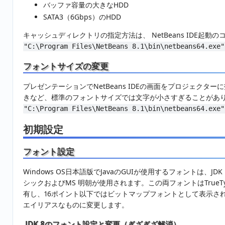
バッファ容量の大きなHDD
SATA3（6Gbps）のHDD
キャッシュディレクトリの指定方法は、 NetBeans IDE起
"C:\Program Files\NetBeans 8.1\bin\netbeans64.exe"
フォントサイズの変更
プレゼンテーションでNetBeans IDEの画面をプロジェクター
きなど、標準のフォントサイズでは文字が小さすぎることがあ
"C:\Program Files\NetBeans 8.1\bin\netbeans64.exe"
初期設定
フォント設定
Windows OS日本語版でJavaのGUIが使用するフォントは
シックおよびMS 明朝が使用されます。この両フォントはTru
有し、16ポイント以下ではビットマップフォントとして表示さ
エイリアスなものに変更します。
JDK 8のフォント設定と変更（ぎざぎざ解消）