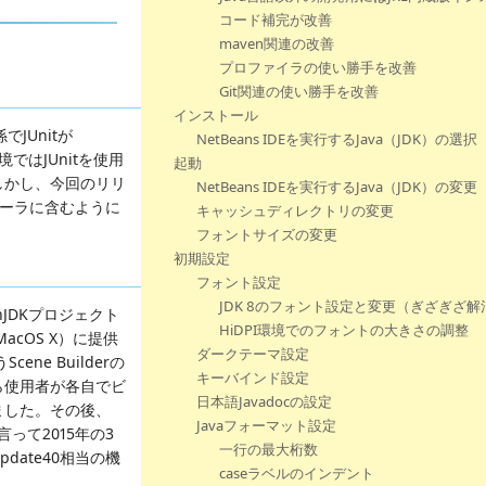
コード補完が改善
maven関連の改善
プロファイラの使い勝手を改善
Git関連の使い勝手を改善
インストール
でJUnitが
NetBeans IDEを実行するJava（JDK）の選択
ではJUnitを使用
起動
しかし、今回のリリ
NetBeans IDEを実行するJava（JDK）の変更
ストーラに含むように
キャッシュディレクトリの変更
フォントサイズの変更
初期設定
フォント設定
JDK 8のフォント設定と変更（ぎざぎざ解
enJDKプロジェクト
HiDPI環境でのフォントの大きさの調整
acOS X）に提供
ダークテーマ設定
ne Builderの
キーバインド設定
ら使用者が各自でビ
日本語Javadocの設定
ました。その後、
Javaフォーマット設定
言って2015年の3
一行の最大桁数
date40相当の機
caseラベルのインデント