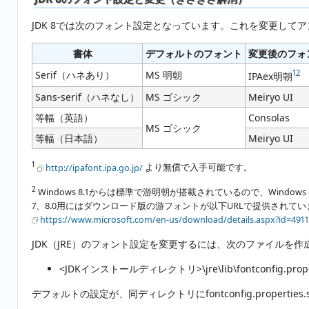
JDK 8では次のフォント設定となっています。これを変更して
書体
デフォルトのフォント
変更後のフォ
1
2
Serif（ハネあり）
MS 明朝
IPAex明朝
Sans-serif（ハネなし）
MS ゴシック
Meiryo UI
等幅（英語）
Consolas
MS ゴシック
等幅（日本語）
Meiryo UI
1
http://ipafont.ipa.go.jp/
より無償で入手可能です。
2
Windows 8.1からは標準で游明朝が搭載されているので、Windo
7、8.0用にはダウンロード版の游フォントが以下URLで提供されてい
https://www.microsoft.com/en-us/download/details.aspx?id=491
JDK（JRE）のフォント設定を変更するには、次のファイルを作
<JDKインストールディレクトリ>\jre\lib\fontconfig.prope
デフォルトの設定が、同ディレクトリにfontconfig.proper