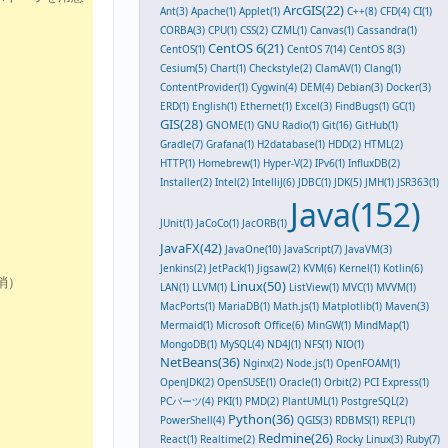
ArcGIS(22)
Ant(3)
Apache(1)
Applet(1)
C++(8)
CFD(4)
CI(1)
CORBA(3)
CPU(1)
CSS(2)
CZML(1)
Canvas(1)
Cassandra(1)
CentOS 6(21)
CentOS(1)
CentOS 7(14)
CentOS 8(3)
Cesium(5)
Chart(1)
Checkstyle(2)
ClamAV(1)
Clang(1)
ContentProvider(1)
Cygwin(4)
DEM(4)
Debian(3)
Docker(3)
ERD(1)
English(1)
Ethernet(1)
Excel(3)
FindBugs(1)
GC(1)
GIS(28)
GNOME(1)
GNU Radio(1)
Git(16)
GitHub(1)
Gradle(7)
Grafana(1)
H2database(1)
HDD(2)
HTML(2)
HTTP(1)
Homebrew(1)
Hyper-V(2)
IPv6(1)
InfluxDB(2)
Installer(2)
Intel(2)
IntelliJ(6)
JDBC(1)
JDK(5)
JMH(1)
JSR363(1)
Java(152)
JUnit(1)
JaCoCo(1)
JacORB(1)
JavaFX(42)
JavaOne(10)
JavaScript(7)
JavaVM(3)
Jenkins(2)
JetPack(1)
Jigsaw(2)
KVM(6)
Kernel(1)
Kotlin(6)
消）
Linux(50)
LAN(1)
LLVM(1)
ListView(1)
MVC(1)
MVVM(1)
MacPorts(1)
MariaDB(1)
Math.js(1)
Matplotlib(1)
Maven(3)
Mermaid(1)
Microsoft Office(6)
MinGW(1)
MindMap(1)
MongoDB(1)
MySQL(4)
ND4J(1)
NFS(1)
NIO(1)
NetBeans(36)
Nginx(2)
Node.js(1)
OpenFOAM(1)
OpenJDK(2)
OpenSUSE(1)
Oracle(1)
Orbit(2)
PCI Express(1)
PCパーツ(4)
PKI(1)
PMD(2)
PlantUML(1)
PostgreSQL(2)
Python(36)
PowerShell(4)
QGIS(3)
RDBMS(1)
REPL(1)
Redmine(26)
React(1)
Realtime(2)
Rocky Linux(3)
Ruby(7)