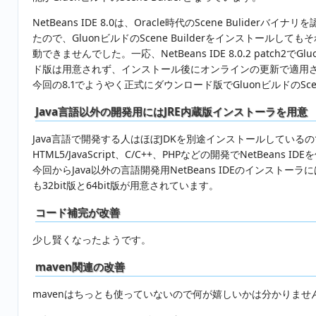
NetBeans IDE 8.0は、Oracle時代のScene Buliderバ
たので、GluonビルドのScene Builderをインストールして
動できませんでした。一応、NetBeans IDE 8.0.2 patch2
ド版は用意されず、インストール後にオンラインの更新で適用
今回の8.1でようやく正式にダウンロード版でGluonビルドのSce
Java言語以外の開発用にはJRE内蔵版インストーラを用意
Java言語で開発する人はほぼJDKを別途インストールしているので
HTML5/JavaScript、C/C++、PHPなどの開発でNetBe
今回からJava以外の言語開発用NetBeans IDEのインストーラ
も32bit版と64bit版が用意されています。
コード補完が改善
少し賢くなったようです。
maven関連の改善
mavenはちっとも使っていないので何が嬉しいかは分かりま