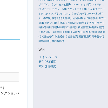
プラグイン(1)
プロセス改善(1)
マルチスレッド(3)
メトリクス
(1)
メモリ(1)
モジュール(1)
ユニットテスト(1)
ラムダ(1)
リモー
トデスクトップ(1)
レジストリ(1)
ロギング(1)
ローカルLLM(1)
人工衛星(4)
仮想化(3)
公開鍵(1)
再利用(1)
原子時計(1)
地図デー
タ(8)
型ヒント(1)
座標系(1)
性能(2)
投影法(1)
文字列(1)
旅行(1)
時刻(1)
時刻同期(1)
時系列(2)
書籍(1)
構成管理(3)
機械学習(3)
正規表現(2)
深層学習(1)
画像(1)
省電力(1)
自作PC(10)
衛星画像
(1)
衛星軌道(2)
衛星通信(1)
読書会(3)
開発環境(9)
電子署名(1)
静的検証(3)
静的解析(1)
Wiki
メインページ
索引(名前順)
索引(日付順)
です。
ャンクション）