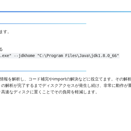
ります。
る
.exe" --jdkhome "C:\Program Files\Java\jdk1.8.0_66"
な情報を解析し、コード補完やimportの解決などに役立てます。その解
トの解析が完了するまでディスクアクセスが発生し続け、非常に動作が
り高速なディスクに置くことでその負荷を軽減します。