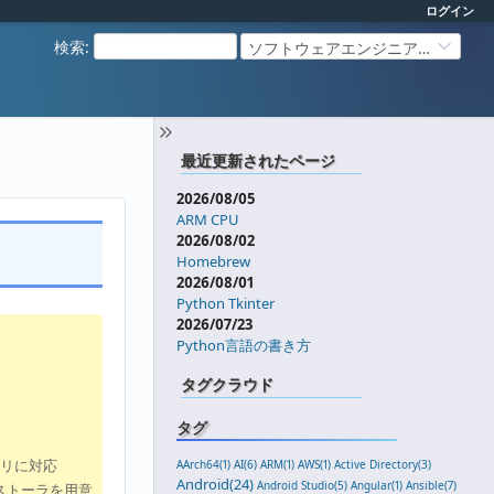
ログイン
検索
:
ソフトウェアエンジニアリング
最近更新されたページ
2026/08/05
ARM CPU
2026/08/02
Homebrew
2026/08/01
Python Tkinter
2026/07/23
Python言語の書き方
タグクラウド
タグ
イナリに対応
AArch64(1)
AI(6)
ARM(1)
AWS(1)
Active Directory(3)
Android(24)
Android Studio(5)
Angular(1)
Ansible(7)
ンストーラを用意