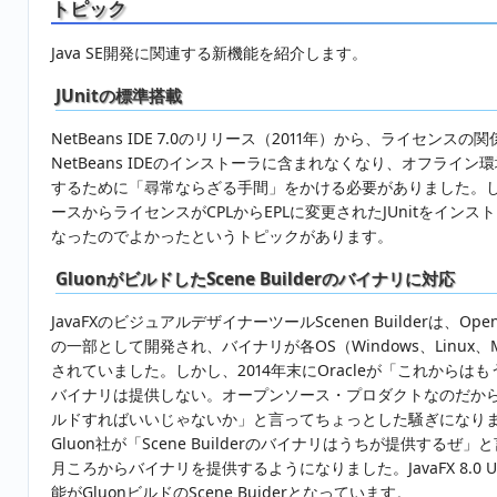
トピック
Java SE開発に関連する新機能を紹介します。
JUnitの標準搭載
NetBeans IDE 7.0のリリース（2011年）から、ライセンスの関係
NetBeans IDEのインストーラに含まれなくなり、オフライン環境
するために「尋常ならざる手間」をかける必要がありました。
ースからライセンスがCPLからEPLに変更されたJUnitをイン
なったのでよかったというトピックがあります。
GluonがビルドしたScene Builderのバイナリに対応
JavaFXのビジュアルデザイナーツールScenen Builderは、Op
の一部として開発され、バイナリが各OS（Windows、Linux、M
されていました。しかし、2014年末にOracleが「これからはもうSce
バイナリは提供しない。オープンソース・プロダクトなのだか
ルドすればいいじゃないか」と言ってちょっとした騒ぎになり
Gluon社が「Scene Builderのバイナリはうちが提供するぜ」と
月ころからバイナリを提供するようになりました。JavaFX 8.0 Up
能がGluonビルドのScene Buiderとなっています。