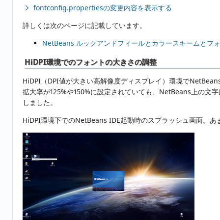
fontconfig.propertiesの変更内容を表示する
詳しくは次のページに記載しています。
NetBeans ルックアンドフィールとカラースキームとフォ
HiDPI環境でのフォントの大きさの調整
HiDPI（DPI値が大きい高解像度ディスプレイ）環境でNetB
拡大率が125%や150%に設定されていても、NetBeans
しました。
HiDPI環境下でのNetBeans IDE起動時のスプラッシュ画面。