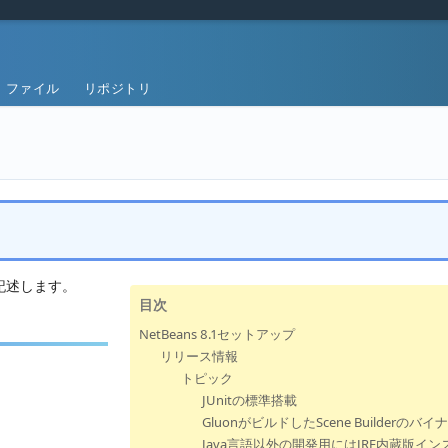
ファイル
リポジトリ
いて記述します。
目次
NetBeans 8.1セットアップ
リリース情報
トピック
JUnitの標準搭載
GluonがビルドしたScene Builderのバ
Java言語以外の開発用にはJRE内蔵版イ