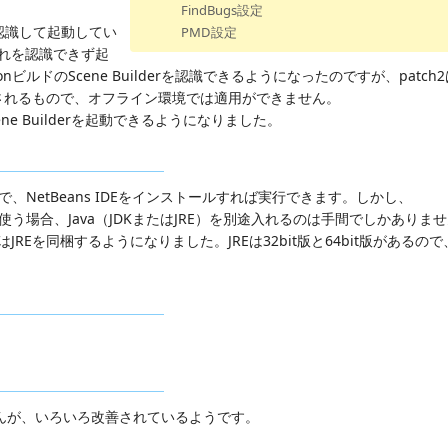
FindBugs設定
イナリを認識して起動してい
PMD設定
もそれを認識できず起
でGluonビルドのScene Builderを認識できるようになったのですが、patc
されるもので、オフライン環境では適用ができません。
ne Builderを起動できるようになりました。
、NetBeans IDEをインストールすれば実行できます。しかし、
ans IDEを使う場合、Java（JDKまたはJRE）を別途入れるのは手間でしかあり
にはJREを同梱するようになりました。JREは32bit版と64bit版がある
せんが、いろいろ改善されているようです。