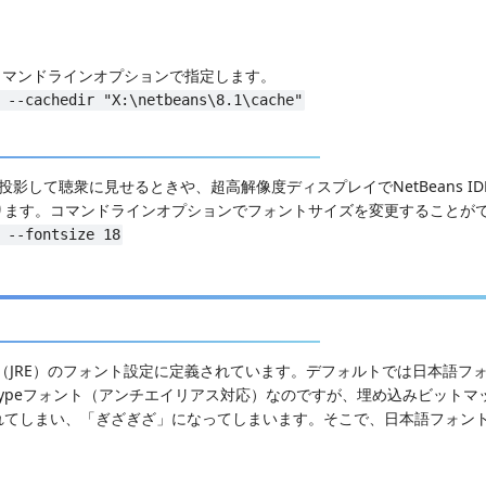
動のコマンドラインオプションで指定します。
 --cachedir "X:\netbeans\8.1\cache"
に投影して聴衆に見せるときや、超高解像度ディスプレイでNetBeans I
ります。コマンドラインオプションでフォントサイズを変更することが
 --fontsize 18
、JDK（JRE）のフォント設定に定義されています。デフォルトでは日本語フォ
eTypeフォント（アンチエイリアス対応）なのですが、埋め込みビットマ
れてしまい、「ぎざぎざ」になってしまいます。そこで、日本語フォン