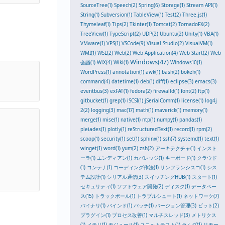
SourceTree(1)
Speech(2)
Spring(6)
Storage(1)
Stream API(1)
String(1)
Subversion(1)
TableView(1)
Test(2)
Three.js(1)
Thymeleaf(1)
Tips(2)
Tkinter(1)
Tomcat(2)
TornadoFX(2)
TreeView(1)
TypeScript(2)
UDP(2)
Ubuntu(2)
Unity(1)
VBA(1)
VMware(1)
VPS(1)
VSCode(9)
Visual Studio(2)
VisualVM(1)
WMI(1)
WSL(2)
Web(2)
Web Application(4)
Web Start(2)
Web
Windows(47)
会議(1)
WiX(4)
Wiki(1)
Windows10(1)
WordPress(1)
annotation(1)
awk(1)
bash(2)
bokeh(1)
command(4)
datetime(1)
deb(1)
diff(1)
eclipse(3)
emacs(3)
eventbus(3)
exFAT(1)
fedora(2)
firewalld(1)
font(2)
ftp(1)
gitbucket(1)
grep(1)
iSCSI(1)
jSerialComm(1)
license(1)
log4j
2(2)
logging(3)
mac(17)
math(1)
maverick(1)
memory(1)
merge(1)
mise(1)
native(1)
ntp(1)
numpy(1)
pandas(1)
pleiades(1)
plotly(1)
reStructuredText(1)
record(1)
rpm(2)
scoop(1)
security(1)
set(1)
sphinx(1)
ssh(7)
systemd(1)
text(1)
winget(1)
word(1)
yum(2)
zsh(2)
アーキテクチャ(1)
インスト
ーラ(1)
エンディアン(1)
カバレッジ(1)
キーボード(1)
クラウド
(1)
コンテナ(1)
コーディング作法(1)
サンフランシスコ(1)
シス
テム設計(1)
シリアル通信(3)
スイッチングHUB(1)
スタート(1)
セキュリティ(1)
ソフトウェア開発(2)
ディスク(1)
データベー
ス(15)
トラックボール(1)
トラブルシュート(1)
ネットワーク(7)
バイナリ(1)
バインド(1)
バッチ(1)
バージョン管理(3)
ビット(2)
プラグイン(1)
プロセス改善(1)
マルチスレッド(3)
メトリクス
(1)
メモリ(1)
モジュール(1)
ユニットテスト(1)
ラムダ(1)
リモー