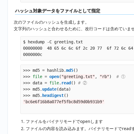
ハッシュ対象データをファイルとして指定
次のファイルのハッシュを生成します。
文字列のハッシュと合わせるために、改行コードは含めていま
$ hexdump -C greeting.txt 

00000000  48 65 6c 6c 6f 2c 20 77  6f 72 6c 64
>>>
md5
=
hashlib
.
md5
()
>>>
file
=
open
(
"
greeting.txt
"
,
"
rb
"
)
>>>
data
=
file
.
read
()
>>>
md5
.
update
(
data
)
>>>
md5
.
hexdigest
()
'
bc6e6f16b8a077ef5fbc8d59d0b931b9
'
ファイルをバイナリモードでopenします
ファイルの内容を読み込みます。バイナリモードでreadす