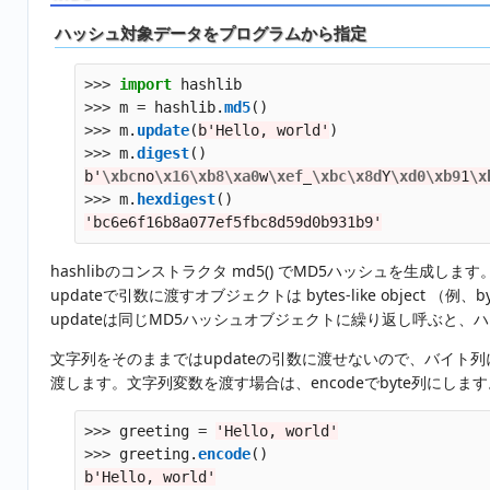
ハッシュ対象データをプログラムから指定
>>>
import
hashlib
>>>
m
=
hashlib
.
md5
()
>>>
m
.
update
(
b
'
Hello, world
'
)
>>>
m
.
digest
()
b
'
\xbc
no
\x16\xb8\xa0
w
\xef
_
\xbc\x8d
Y
\xd0\xb9
1
\x
>>>
m
.
hexdigest
()
'
bc6e6f16b8a077ef5fbc8d59d0b931b9
'
hashlibのコンストラクタ md5() でMD5ハッシュを生成します
updateで引数に渡すオブジェクトは bytes-like object （例、byt
updateは同じMD5ハッシュオブジェクトに繰り返し呼ぶと
文字列をそのままではupdateの引数に渡せないので、バイト
渡します。文字列変数を渡す場合は、encodeでbyte列にします
>>>
greeting
=
'
Hello, world
'
>>>
greeting
.
encode
()
b
'
Hello, world
'