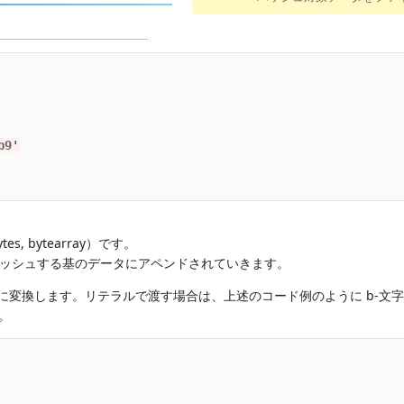
b9
'
。
es, bytearray）です。
、ハッシュする基のデータにアペンドされていきます。
列に変換します。リテラルで渡す場合は、上述のコード例のように b-文字
。