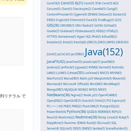
CentOS 6(21)
CentOS(1)
CentOS 7(14)
CentOS 8(3)
Cesium(5)
Chart(1)
Checkstyle(2)
ClamAV(1)
Clang(1)
ContentProvider(1)
Cygwin(4)
DEM(4)
Debian(3)
Docker(3)
ERD(1)
English(1)
Ethernet(1)
Excel(3)
FindBugs(1)
GC(1)
GIS(28)
GNOME(1)
GNU Radio(1)
Git(16)
GitHub(1)
Gradle(7)
Grafana(1)
H2database(1)
HDD(2)
HTML(2)
HTTP(1)
Homebrew(1)
Hyper-V(2)
IPv6(1)
InfluxDB(2)
Installer(2)
Intel(2)
IntelliJ(6)
JDBC(1)
JDK(5)
JMH(1)
JSR363(1)
Java(152)
JUnit(1)
JaCoCo(1)
JacORB(1)
JavaFX(42)
JavaOne(10)
JavaScript(7)
JavaVM(3)
Jenkins(2)
JetPack(1)
Jigsaw(2)
KVM(6)
Kernel(1)
Kotlin(6)
Linux(50)
LAN(1)
LLVM(1)
ListView(1)
MVC(1)
MVVM(1)
MacPorts(1)
MariaDB(1)
Math.js(1)
Matplotlib(1)
Maven(3)
Mermaid(1)
Microsoft Office(6)
MinGW(1)
MindMap(1)
MongoDB(1)
MySQL(4)
ND4J(1)
NFS(1)
NIO(1)
NetBeans(36)
Nginx(2)
Node.js(1)
OpenFOAM(1)
列リテラル で
OpenJDK(2)
OpenSUSE(1)
Oracle(1)
Orbit(2)
PCI Express(1)
PCパーツ(4)
PKI(1)
PMD(2)
PlantUML(1)
PostgreSQL(2)
Python(36)
PowerShell(4)
QGIS(3)
RDBMS(1)
REPL(1)
Redmine(26)
React(1)
Realtime(2)
Rocky Linux(3)
Ruby(7)
RubyMine(1)
Runtime SDK(4)
Rust(6)
SELinux(1)
SQL
Server(4)
SQLite(1)
SSD(1)
SSMS(1)
Samba(1)
SceneBuilder(5)