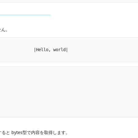
せん。
              |Hello, world|

ると bytes型で内容を取得します。